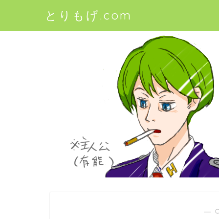
とりもげ.com
― 