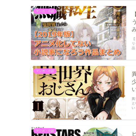
マンガ・小説
【
リ
品
マンガ・小説
異
と
い
マンガ・小説