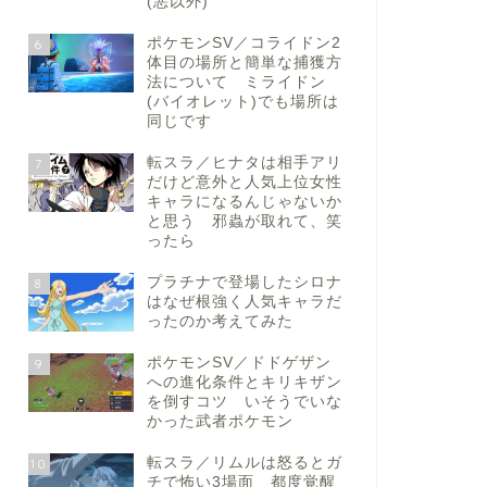
(悪以外)
ポケモンSV／コライドン2
6
体目の場所と簡単な捕獲方
法について ミライドン
(バイオレット)でも場所は
同じです
転スラ／ヒナタは相手アリ
7
だけど意外と人気上位女性
キャラになるんじゃないか
と思う 邪蟲が取れて、笑
ったら
プラチナで登場したシロナ
8
はなぜ根強く人気キャラだ
ったのか考えてみた
ポケモンSV／ドドゲザン
9
への進化条件とキリキザン
を倒すコツ いそうでいな
かった武者ポケモン
転スラ／リムルは怒るとガ
10
チで怖い3場面 都度覚醒