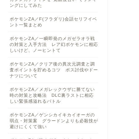
ングにしてみた
ポケモンZA／F(フラダリ)会話セリフイベ
ント一覧まとめ
ポケモンZA／一瞬即発のメガゼラオラ戦
の対策と入手方法 レア幻ポケモンに相応
しいけど、ノーヒントて
ポケモンZA／クリア後の異次元調査と調
査ポイントを貯めるコツ ボス討伐やドー
ナツについて
ポケモンZA／メガレックウザに勝てない
時の対策と攻略法 DLC裏ラストに相応
しい緊張感溢れるバトル
ポケモンZA／ゲンシカイキカイオーガの
弱点・対策案 グラードンよりも必殺技が
避けにくくて強い