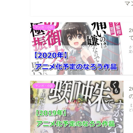
マ
マンガ・小説
さ
定
マンガ・小説
【
ど