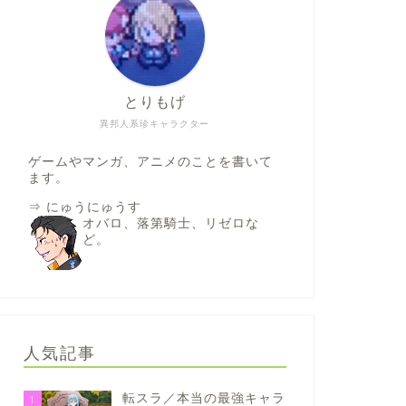
とりもげ
異邦人系珍キャラクター
ゲームやマンガ、アニメのことを書いて
ます。
⇒
にゅうにゅうす
オバロ、落第騎士、リゼロな
ど。
人気記事
転スラ／本当の最強キャラ
1