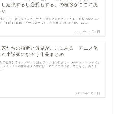
うし勉強するし恋愛もする」の極致がここにあ
った
世の中で一番アツイ人外・亜人・獣人マンガといったら、板垣巴留さんが
く「BEASTERS（ビースターズ）」と言えるでしょうか。 20 …
2018年12月4日
作家たちの独断と偏見がここにある アニメ化
した小説家になろう作品まとめ
3/23更新】ライトノベル小説とアニメは今日まで一つのベストマッチです
、ライトノベル作家さんの中には「アニメの原作者」ではなく、あくま
 …
2017年5月8日