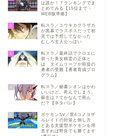
は誰か！？ランキングでま
とめてみる【15位まで・
WEB版準拠】
転スラ／ユウキカグラザカ
2
が黒幕でラスボスだって初
見では予想してなかった
むしろ主人公っぽい
転スラ／最終話でクロエに
3
宿った美女精霊の正体と
は タイムリープが前提の
勇者の受難【勇者育成プロ
グラム】
転スラ／秘書シオンはかわ
4
いいけど、死んでしまう。
蘇生は？てかなんで死ん
だ？【ネタバレ】
ポケモンSV／星6コノヨザ
5
ルレイドの対策と倒し方
とある支援型ポケモンを用
意すれば野良でも勝てます