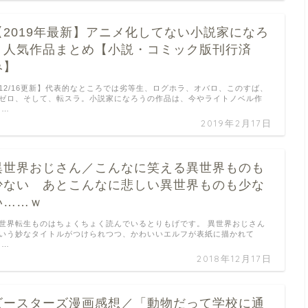
【2019年最新】アニメ化してない小説家になろ
う人気作品まとめ【小説・コミック版刊行済
み】
12/16更新】代表的なところでは劣等生、ログホラ、オバロ、このすば、
ゼロ、そして、転スラ。小説家になろうの作品は、今やライトノベル作
 …
2019年2月17日
異世界おじさん／こんなに笑える異世界ものも
少ない あとこんなに悲しい異世界ものも少な
い……ｗ
世界転生ものはちょくちょく読んでいるとりもげです。 異世界おじさん
いう妙なタイトルがつけられつつ、かわいいエルフが表紙に描かれて
 …
2018年12月17日
ビースターズ漫画感想／「動物だって学校に通