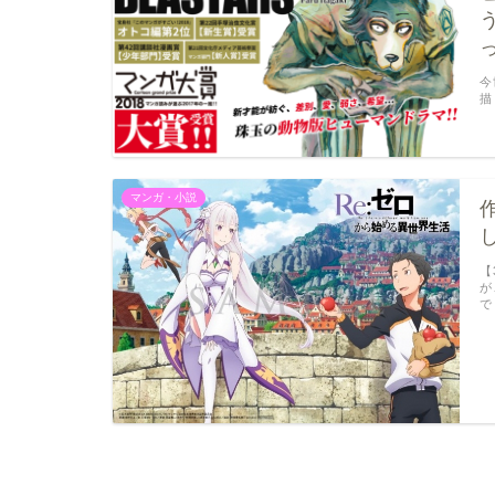
今
描
マンガ・小説
【
が
で