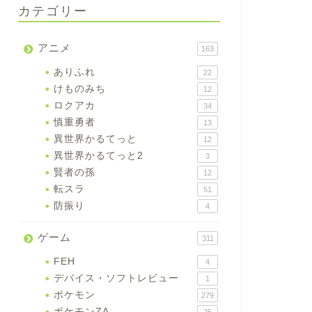
カテゴリー
アニメ
163
ありふれ
22
けものみち
12
ロクアカ
34
慎重勇者
13
異世界かるてっと
12
異世界かるてっと2
3
賢者の孫
12
転スラ
51
防振り
4
ゲーム
311
FEH
4
デバイス・ソフトレビュー
1
ポケモン
279
ポケモンZA