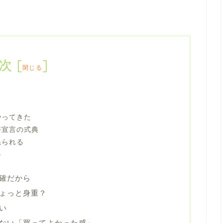
次
[
]
閉じる
やってきた
好宣言の式典
怒られる
路
確だから
ょっと身重？
い
ない「買ってよかった感」