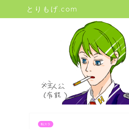
とりもげ.com
転スラ