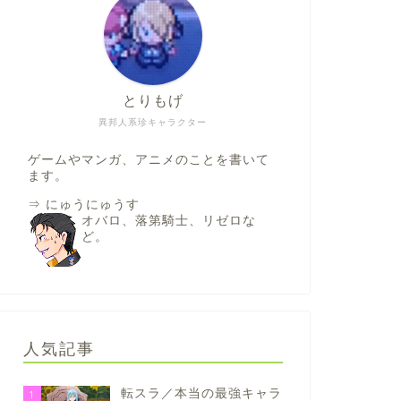
とりもげ
異邦人系珍キャラクター
ゲームやマンガ、アニメのことを書いて
ます。
⇒
にゅうにゅうす
オバロ、落第騎士、リゼロな
ど。
人気記事
転スラ／本当の最強キャラ
1