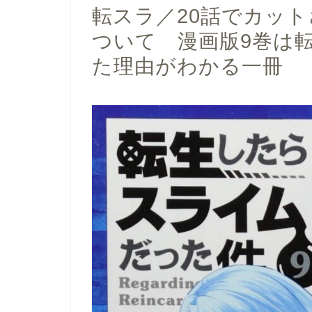
転スラ／20話でカッ
ついて 漫画版9巻は
た理由がわかる一冊