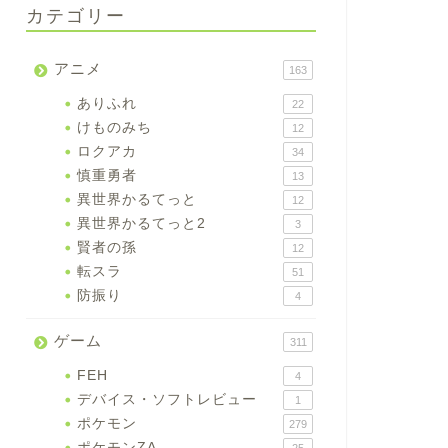
カテゴリー
アニメ
163
ありふれ
22
けものみち
12
ロクアカ
34
慎重勇者
13
異世界かるてっと
12
異世界かるてっと2
3
賢者の孫
12
転スラ
51
防振り
4
ゲーム
311
FEH
4
デバイス・ソフトレビュー
1
ポケモン
279
ポケモンZA