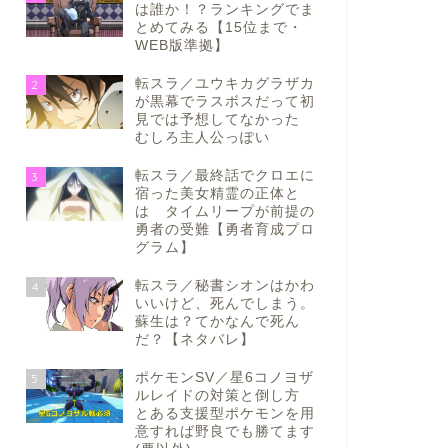
は誰か！？ランキングでま
とめてみる【15位まで・
WEB版準拠】
転スラ／ユウキカグラザカ
2
が黒幕でラスボスだって初
見では予想してなかった
むしろ主人公っぽい
転スラ／最終話でクロエに
3
宿った美女精霊の正体と
は タイムリープが前提の
勇者の受難【勇者育成プロ
グラム】
転スラ／秘書シオンはかわ
4
いいけど、死んでしまう。
蘇生は？てかなんで死ん
だ？【ネタバレ】
ポケモンSV／星6コノヨザ
5
ルレイドの対策と倒し方
とある支援型ポケモンを用
意すれば野良でも勝てます