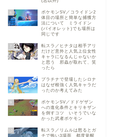
(悪以外)
ポケモンSV／コライドン2
6
体目の場所と簡単な捕獲方
法について ミライドン
(バイオレット)でも場所は
同じです
転スラ／ヒナタは相手アリ
7
だけど意外と人気上位女性
キャラになるんじゃないか
と思う 邪蟲が取れて、笑
ったら
プラチナで登場したシロナ
8
はなぜ根強く人気キャラだ
ったのか考えてみた
ポケモンSV／ドドゲザン
9
への進化条件とキリキザン
を倒すコツ いそうでいな
かった武者ポケモン
転スラ／リムルは怒るとガ
10
チで怖い3場面 都度覚醒