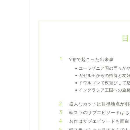
目
9巻で起こった出来事
ユーラザニア国の面々が
ガゼル王からの招待と友
ドワルゴンで夜遊びして
イングラシア王国への旅
盛大なカットは目標地点が明
転スラのサブエピソードはち
名作はサブエピソードも面白
転スラコミック版のとんでも