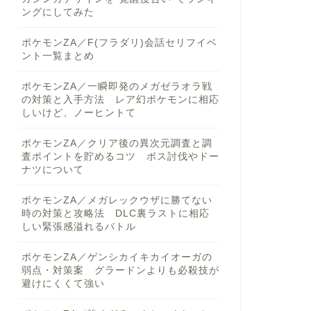
ングにしてみた
ポケモンZA／F(フラダリ)会話セリフイベ
ント一覧まとめ
ポケモンZA／一瞬即発のメガゼラオラ戦
の対策と入手方法 レア幻ポケモンに相応
しいけど、ノーヒントて
ポケモンZA／クリア後の異次元調査と調
査ポイントを貯めるコツ ボス討伐やドー
ナツについて
ポケモンZA／メガレックウザに勝てない
時の対策と攻略法 DLC裏ラストに相応
しい緊張感溢れるバトル
ポケモンZA／ゲンシカイキカイオーガの
弱点・対策案 グラードンよりも必殺技が
避けにくくて強い