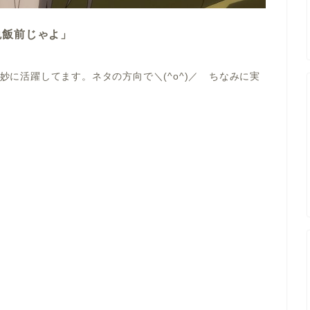
晩飯前じゃよ」
妙に活躍してます。ネタの方向で＼(^o^)／ ちなみに実