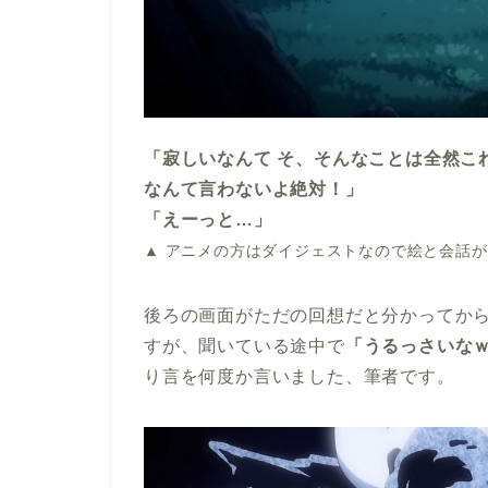
「寂しいなんて そ、そんなことは全然こ
なんて言わないよ絶対！」
「えーっと…」
▲ アニメの方はダイジェストなので絵と会話
後ろの画面がただの回想だと分かってか
すが、聞いている途中で
「うるっさいな
り言を何度か言いました、筆者です。