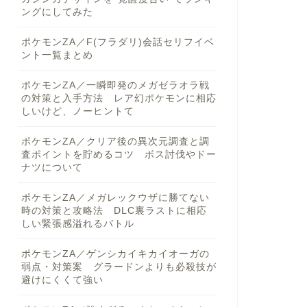
ングにしてみた
ポケモンZA／F(フラダリ)会話セリフイベ
ント一覧まとめ
ポケモンZA／一瞬即発のメガゼラオラ戦
の対策と入手方法 レア幻ポケモンに相応
しいけど、ノーヒントて
ポケモンZA／クリア後の異次元調査と調
査ポイントを貯めるコツ ボス討伐やドー
ナツについて
ポケモンZA／メガレックウザに勝てない
時の対策と攻略法 DLC裏ラストに相応
しい緊張感溢れるバトル
ポケモンZA／ゲンシカイキカイオーガの
弱点・対策案 グラードンよりも必殺技が
避けにくくて強い