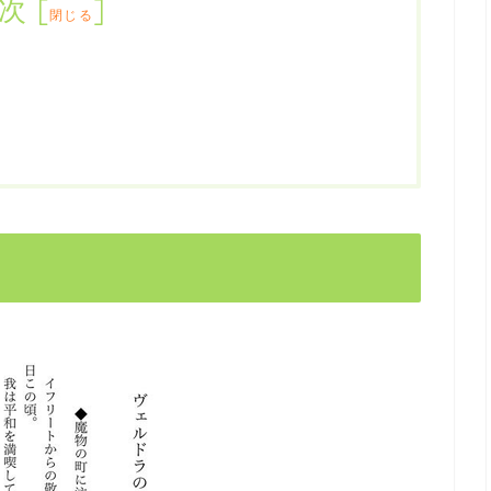
次
[
]
閉じる