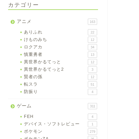
カテゴリー
アニメ
163
ありふれ
22
けものみち
12
ロクアカ
34
慎重勇者
13
異世界かるてっと
12
異世界かるてっと2
3
賢者の孫
12
転スラ
51
防振り
4
ゲーム
311
FEH
4
デバイス・ソフトレビュー
1
ポケモン
279
ポケモンZA