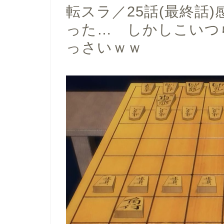
転スラ／25話(最終話
った… しかしこいつ
っさいｗｗ