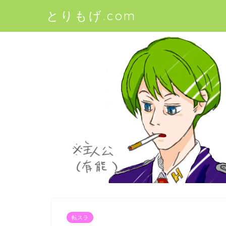
とりもげ.com
転スラ