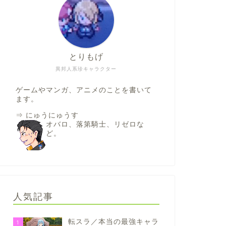
とりもげ
異邦人系珍キャラクター
ゲームやマンガ、アニメのことを書いて
ます。
⇒
にゅうにゅうす
オバロ、落第騎士、リゼロな
ど。
人気記事
転スラ／本当の最強キャラ
1