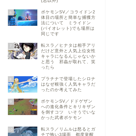
(悪以外)
ポケモンSV／コライドン2
6
体目の場所と簡単な捕獲方
法について ミライドン
(バイオレット)でも場所は
同じです
転スラ／ヒナタは相手アリ
7
だけど意外と人気上位女性
キャラになるんじゃないか
と思う 邪蟲が取れて、笑
ったら
プラチナで登場したシロナ
8
はなぜ根強く人気キャラだ
ったのか考えてみた
ポケモンSV／ドドゲザン
9
への進化条件とキリキザン
を倒すコツ いそうでいな
かった武者ポケモン
転スラ／リムルは怒るとガ
10
チで怖い3場面 都度覚醒