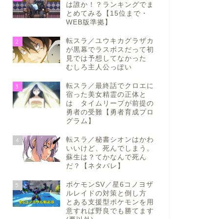
は誰か！？ランキングでま
とめてみる【15位まで・
WEB版準拠】
転スラ／ユウキカグラザカ
2
が黒幕でラスボスだって初
見では予想してなかった
むしろ主人公っぽい
転スラ／最終話でクロエに
3
宿った美女精霊の正体と
は タイムリープが前提の
勇者の受難【勇者育成プロ
グラム】
転スラ／秘書シオンはかわ
4
いいけど、死んでしまう。
蘇生は？てかなんで死ん
だ？【ネタバレ】
ポケモンSV／星6コノヨザ
5
ルレイドの対策と倒し方
とある支援型ポケモンを用
意すれば野良でも勝てます