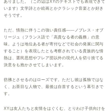
ありました。（この辺はXYのテキストでも表現できて
います）文学詩とか絵画とかクラシック音楽とか好き
そうです。
ただ、情熱に伴うこの強い責任感――ノブレス・オブ
リージュ（フランス語で「高貴なる者の義務」の意
味。ようは地位ある者が寄付などで社会の発展に関与
すること）を表現したとも考察されている貴族的な情
熱は、選民思想やフレア団以外の現代人を切り捨てる
決意をも抱かさせてしまいます。
彷彿とさせるのはローズです。ただし彼は孤独ではな
く、お茶目な人物で、最後は自首するという幕引きで
す。
XYは友人たちと友情をはぐくむ、とりわけ子供向けを