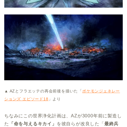
▲ AZとフラエッテの再会前後を描いた「
ポケモンジェネレー
ションズ エピソード18
」より
ちなみにこの世界浄化計画は、AZが3000年前に製造し
た
「命を与えるキカイ」
を彼自らが改良した「
最終兵