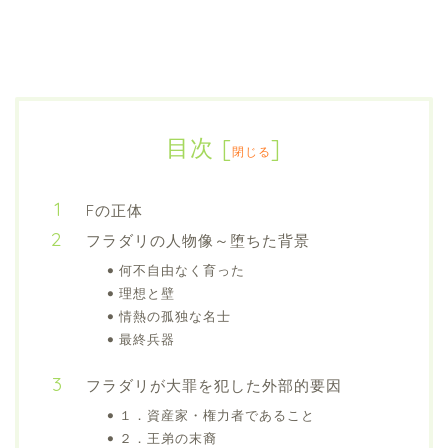
目次
[
]
閉じる
Fの正体
フラダリの人物像～堕ちた背景
何不自由なく育った
理想と壁
情熱の孤独な名士
最終兵器
フラダリが大罪を犯した外部的要因
１．資産家・権力者であること
２．王弟の末裔