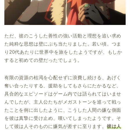
ただ、彼のこうした善性の強い活動と理想を追い求め
た純粋な思想は壁にぶち当たりました。若い頃、つま
り20代あたりに世界中を旅をしたようですが、もしか
すると初めての壁だったでしょう。
有限の資源の枯渇を心配せずに浪費し続ける、あげく
奪い合ったりする、援助をしてもさらにたかるなど、
具合的なエピソードはゲーム内では語られてはいませ
んでしたが、主人公たちがメガストーンを巡って戦っ
たことを例に出したように、こうした人間の嫌な側面
を彼は真摯に受け止め、嘆いてしまったようです。そ
して彼は人そのものに嫌気が差すに至ります。
彼は人