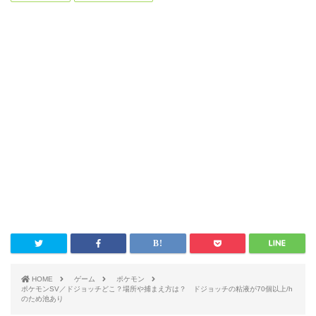
HOME
ゲーム
ポケモン
ポケモンSV／ドジョッチどこ？場所や捕まえ方は？ ドジョッチの粘液が70個以上/h
のため池あり