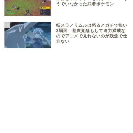
うでいなかった武者ポケモン
10
転スラ／リムルは怒るとガチで怖い
3場面 都度覚醒もして迫力満載な
のでアニメで見れないのが残念で仕
方ない