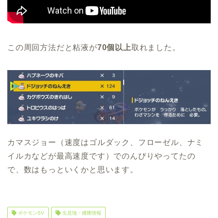
この周回方法だと粘液が
70個以上
取れました。
カマスジョー（速度はゴルダック、フローゼル、ナミ
イルカなどが最高速度です）でのんびりやってたの
で、数はもっといくかと思います。
ポケモンSV
生息地・捕獲情報