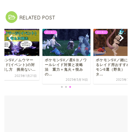
RELATED POST
モン
ポケモン
ポケモン
ケモンSV／ムウマー
ポケモンSV／星6ヨノワ
ポケモンSV／雑に扱
レイド(イベント)の対
ールレイド対策と攻略
るレイド用おすすめ
と倒し方 挑発ない...
法 重力＋鬼火＋恨み
モン6選（野良） 
の...
タ...
2023年1月21日
2025年5月14日
2023年7月