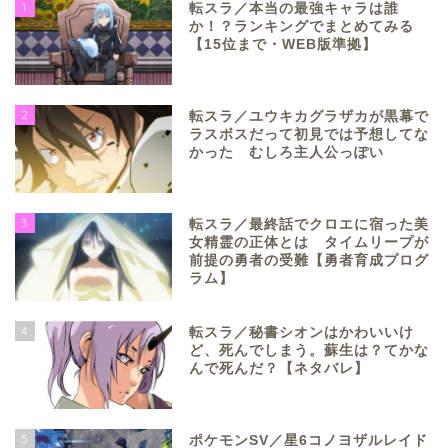
1
転スラ／本当の最強キャラは誰
か！？ランキングでまとめてみる
【15位まで・WEB版準拠】
2
転スラ／ユウキカグラザカが黒幕で
ラスボスだって初見では予想してな
かった むしろ主人公っぽい
3
転スラ／最終話でクロエに宿った美
女精霊の正体とは タイムリープが
前提の勇者の受難【勇者育成プログ
ラム】
4
転スラ／秘書シオンはかわいいけ
ど、死んでしまう。蘇生は？てかな
んで死んだ？【ネタバレ】
5
ポケモンSV／星6コノヨザルレイド