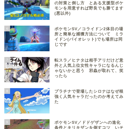
の対策と倒し方 とある支援型ポケ
モンを用意すれば野良でも勝てます
(悪以外)
6
ポケモンSV／コライドン2体目の場
所と簡単な捕獲方法について ミラ
イドン(バイオレット)でも場所は同
じです
7
転スラ／ヒナタは相手アリだけど意
外と人気上位女性キャラになるんじ
ゃないかと思う 邪蟲が取れて、笑
ったら
8
プラチナで登場したシロナはなぜ根
強く人気キャラだったのか考えてみ
た
9
ポケモンSV／ドドゲザンへの進化
条件とキリキザンを倒すコツ いそ