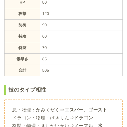
HP
80
攻撃
120
防御
90
特攻
60
特防
70
素早さ
85
合計
505
技のタイプ相性
悪・物理：かみくだく⇒
エスパー、ゴースト
ドラゴン・物理：げきりん⇒
ドラゴン
格闘・物理：きしかいせい⇒
ノーマル、氷、