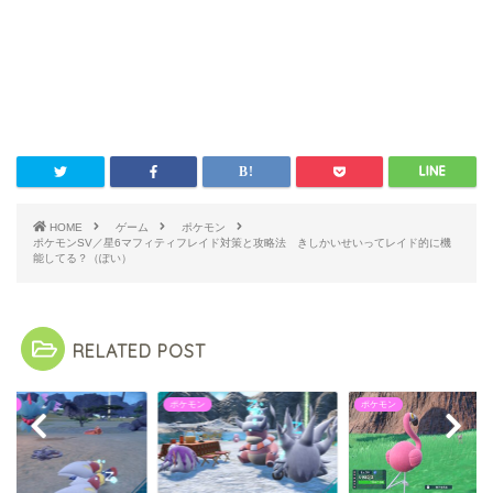
HOME
ゲーム
ポケモン
ポケモンSV／星6マフィティフレイド対策と攻略法 きしかいせいってレイド的に機
能してる？（ぽい）
RELATED POST
モン
ポケモン
ポケモン