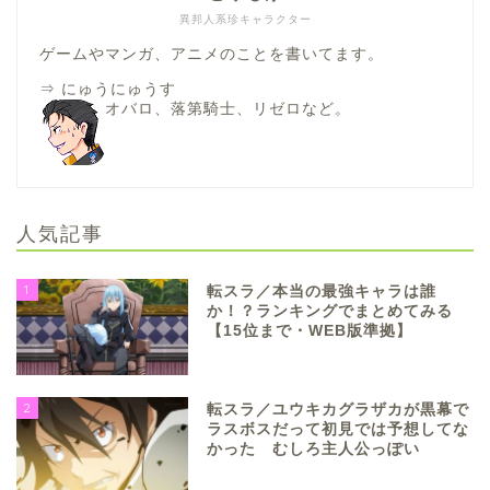
異邦人系珍キャラクター
ゲームやマンガ、アニメのことを書いてます。
⇒
にゅうにゅうす
オバロ、落第騎士、リゼロなど。
人気記事
1
転スラ／本当の最強キャラは誰
か！？ランキングでまとめてみる
【15位まで・WEB版準拠】
2
転スラ／ユウキカグラザカが黒幕で
ラスボスだって初見では予想してな
かった むしろ主人公っぽい