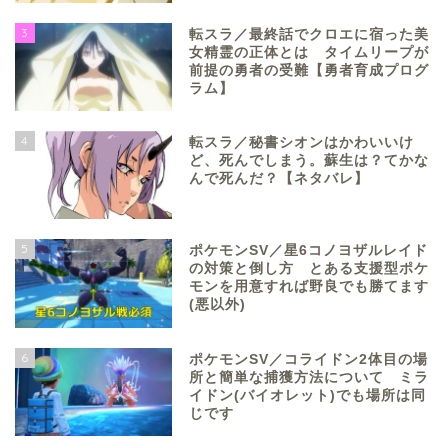
3
転スラ／最終話でクロエに宿った美
女精霊の正体とは タイムリープが
前提の勇者の受難【勇者育成プログ
ラム】
4
転スラ／秘書シオンはかわいいけ
ど、死んでしまう。蘇生は？てかな
んで死んだ？【ネタバレ】
5
ポケモンSV／星6コノヨザルレイド
の対策と倒し方 とある支援型ポケ
モンを用意すれば野良でも勝てます
(悪以外)
6
ポケモンSV／コライドン2体目の場
所と簡単な捕獲方法について ミラ
イドン(バイオレット)でも場所は同
じです