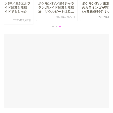
ケモンSV／星6エルフ
ポケモンSV／星6ジャラ
ポケモンSV／未進化
ンレイド対策と攻略
ランガレイド対策と攻略
のカラミンゴが異常
 レイドでもしっか
法 ソウルビートは反...
い(種族値500) レ...
.
2023年9月27日
2022年11
2025年2月2日