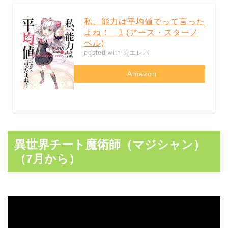
私、能力は平均値でって言った
よね！ 1 (アース・スターノ
ベル)
posted with
カエレバ
Amazon
異世界チート魔術師（マジシャン）
（7月から）