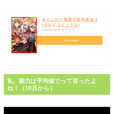
ありふれた職業で世界最強 1
(ガルドコミックス)
posted with
カエレバ
Amazon
私、能力は平均値でって言ったよ
ね！（10月から）