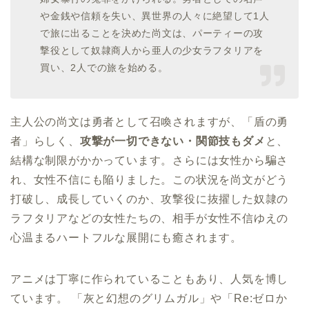
や金銭や信頼を失い、異世界の人々に絶望して1人
で旅に出ることを決めた尚文は、パーティーの攻
撃役として奴隷商人から亜人の少女ラフタリアを
買い、2人での旅を始める。
主人公の尚文は勇者として召喚されますが、「盾の勇
者」らしく、
攻撃が一切できない・関節技もダメ
と、
結構な制限がかかっています。さらには女性から騙さ
れ、女性不信にも陥りました。この状況を尚文がどう
打破し、成長していくのか、攻撃役に抜擢した奴隷の
ラフタリアなどの女性たちの、相手が女性不信ゆえの
心温まるハートフルな展開にも癒されます。
アニメは丁寧に作られていることもあり、人気を博し
ています。 「灰と幻想のグリムガル」や「Re:ゼロか