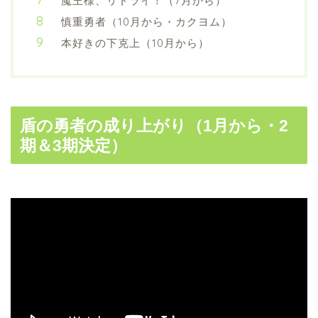
魔王様、リトライ！（7月から）
慎重勇者（10月から・カクヨム）
本好きの下克上（10月から）
盾の勇者の成り上がり（1月から・2
期＆3期決定）