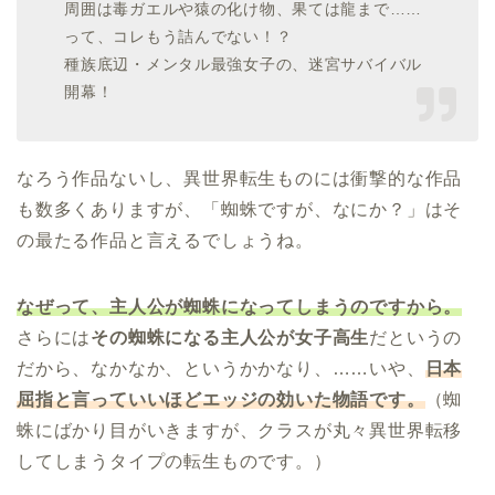
周囲は毒ガエルや猿の化け物、果ては龍まで……
って、コレもう詰んでない！？
種族底辺・メンタル最強女子の、迷宮サバイバル
開幕！
なろう作品ないし、異世界転生ものには衝撃的な作品
も数多くありますが、「蜘蛛ですが、なにか？」はそ
の最たる作品と言えるでしょうね。
なぜって、主人公が蜘蛛になってしまうのですから。
さらには
その蜘蛛になる主人公が女子高生
だというの
だから、なかなか、というかかなり、……いや、
日本
屈指と言っていいほどエッジの効いた物語です。
（蜘
蛛にばかり目がいきますが、クラスが丸々異世界転移
してしまうタイプの転生ものです。）