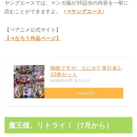
ヤングエースでは、マンガ版が35話分の内容を一挙に
読むことができますよ。（
⇒ヤングエース
）
【⇒アニメ公式サイト】
【⇒なろう作品ページ】
蜘蛛ですが、なにか? 単行本1-
10巻セット
posted with
カエレバ
Amazon
魔王様、リトライ！（7月から）