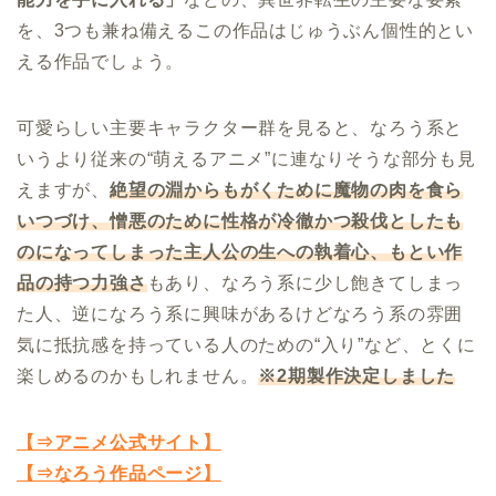
を、3つも兼ね備えるこの作品はじゅうぶん個性的とい
える作品でしょう。
可愛らしい主要キャラクター群を見ると、なろう系と
いうより従来の“萌えるアニメ”に連なりそうな部分も見
えますが、
絶望の淵からもがくために魔物の肉を食ら
いつづけ、憎悪のために性格が冷徹かつ殺伐としたも
のになってしまった主人公の生への執着心、もとい作
品の持つ力強さ
もあり、なろう系に少し飽きてしまっ
た人、逆になろう系に興味があるけどなろう系の雰囲
気に抵抗感を持っている人のための“入り”など、とくに
楽しめるのかもしれません。
※2期製作決定しました
【⇒アニメ公式サイト】
【⇒なろう作品ページ】