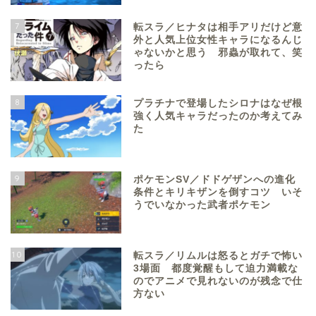
7
転スラ／ヒナタは相手アリだけど意
外と人気上位女性キャラになるんじ
ゃないかと思う 邪蟲が取れて、笑
ったら
8
プラチナで登場したシロナはなぜ根
強く人気キャラだったのか考えてみ
た
9
ポケモンSV／ドドゲザンへの進化
条件とキリキザンを倒すコツ いそ
うでいなかった武者ポケモン
10
転スラ／リムルは怒るとガチで怖い
3場面 都度覚醒もして迫力満載な
のでアニメで見れないのが残念で仕
方ない