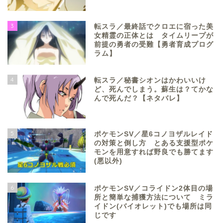
3
転スラ／最終話でクロエに宿った美
女精霊の正体とは タイムリープが
前提の勇者の受難【勇者育成プログ
ラム】
4
転スラ／秘書シオンはかわいいけ
ど、死んでしまう。蘇生は？てかな
んで死んだ？【ネタバレ】
5
ポケモンSV／星6コノヨザルレイド
の対策と倒し方 とある支援型ポケ
モンを用意すれば野良でも勝てます
(悪以外)
6
ポケモンSV／コライドン2体目の場
所と簡単な捕獲方法について ミラ
イドン(バイオレット)でも場所は同
じです