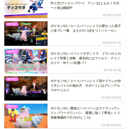
作り方(アシストパワー) アシパはともかくサポ
ート役は錯綜中
2023年1月18日
ポケモン
ポケモンSV／エースバーンレイドの変わった面子
と珍プレー集 まさかのつぼをつくハリーセン
2023年1月15日
ポケモン
ポケモンSV／イベントサザンドラ・ドラパルトの
レイド対策と攻略 基本的にはマリルリ・テツノ
カイナ・Wドン+応援バフ
2023年1月5日
ポケモン
ポケモンSV／エースバーンレイド用ヤドランの作
り方とバトルの進め方 サポートにはグレンアル
マやマリルリ
2022年12月31日
ポケモン
ポケモンSV／最強エースバーンはヤドラン+アシ
ストパワーでワンパン 普通に強くて野良レイド
攻略壊滅的です(今のところ)
2022年12月30日