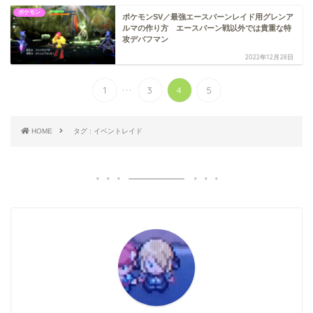
ポケモン
ポケモンSV／最強エースバーンレイド用グレンア
ルマの作り方 エースバーン戦以外では貴重な特
攻デバフマン
2022年12月28日
...
1
3
4
5
HOME
タグ : イベントレイド