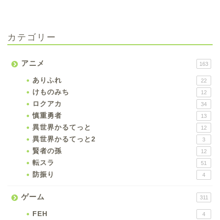
カテゴリー
アニメ
163
ありふれ
22
けものみち
12
ロクアカ
34
慎重勇者
13
異世界かるてっと
12
異世界かるてっと2
3
賢者の孫
12
転スラ
51
防振り
4
ゲーム
311
FEH
4