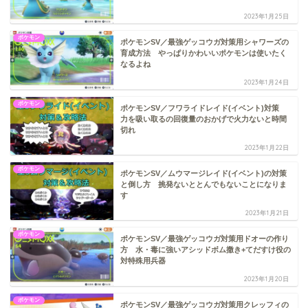
2023年1月25日
ポケモン
ポケモンSV／最強ゲッコウガ対策用シャワーズの
育成方法 やっぱりかわいいポケモンは使いたく
なるよね
2023年1月24日
ポケモン
ポケモンSV／フワライドレイド(イベント)対策
力を吸い取るの回復量のおかげで火力ないと時間
切れ
2023年1月22日
ポケモン
ポケモンSV／ムウマージレイド(イベント)の対策
と倒し方 挑発ないととんでもないことになりま
す
2023年1月21日
ポケモン
ポケモンSV／最強ゲッコウガ対策用ドオーの作り
方 水・毒に強いアシッドボム撒き+てだすけ役の
対特殊用兵器
2023年1月20日
ポケモン
ポケモンSV／最強ゲッコウガ対策用クレッフィの