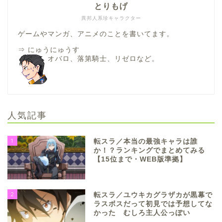
とりもげ
異邦人系珍キャラクター
ゲームやマンガ、アニメのことを書いてます。
⇒
にゅうにゅうす
オバロ、落第騎士、リゼロなど。
人気記事
1
転スラ／本当の最強キャラは誰
か！？ランキングでまとめてみる
【15位まで・WEB版準拠】
2
転スラ／ユウキカグラザカが黒幕で
ラスボスだって初見では予想してな
かった むしろ主人公っぽい