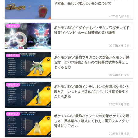
ド対策、新しい内定ポケモンについて
2023年6月24日
ポケモン
ポケモンSV／イダイナキバ・テツノワダチレイド
対策(イベント) ホーム解禁組の遊び場所
2023年6月17日
ポケモン
ポケモンSV／最強ブリガロンの対策ポケモンと勝
ち方 デバフ除去がないので開幕に攻撃を落とし
まくると◎
2023年5月12日
ポケモン
ポケモンSV／最強インテレオンの対策ポケモンと
勝ち方 いつもより楽めだけど、じり貧で長引く
こともある
2023年4月28日
ポケモン
ポケモンSV／最強バクフーンの対策ポケモンと勝
ち方 日本晴れ＋噴火にくわえて両刀フルアタで
普通に手ごわい
2023年4月15日