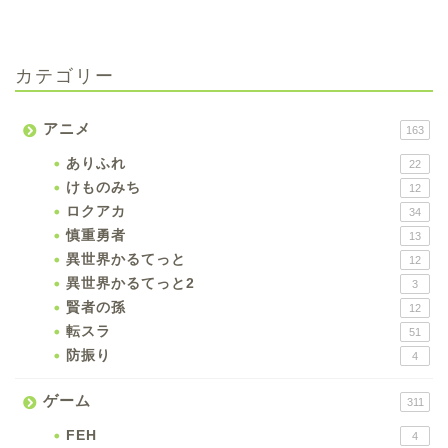
カテゴリー
アニメ
163
ありふれ
22
けものみち
12
ロクアカ
34
慎重勇者
13
異世界かるてっと
12
異世界かるてっと2
3
賢者の孫
12
転スラ
51
防振り
4
ゲーム
311
FEH
4