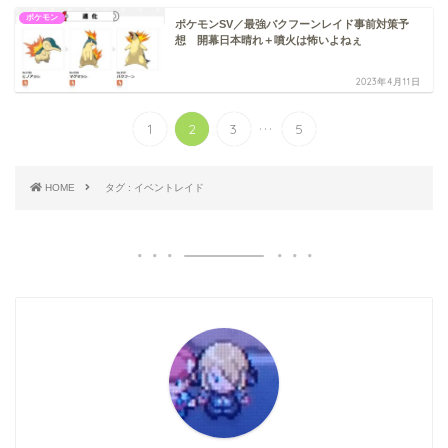
ポケモン
ポケモンSV／最強バクフーンレイド事前対策予
想 開幕日本晴れ＋噴火は怖いよねぇ
2023年4月11日
...
1
2
3
5
HOME
タグ : イベントレイド