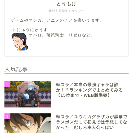
とりもげ
異邦人系珍キャラクター
ゲームやマンガ、アニメのことを書いてます。
⇒
にゅうにゅうす
オバロ、落第騎士、リゼロなど。
人気記事
1
転スラ／本当の最強キャラは誰
か！？ランキングでまとめてみる
【15位まで・WEB版準拠】
2
転スラ／ユウキカグラザカが黒幕で
ラスボスだって初見では予想してな
かった むしろ主人公っぽい