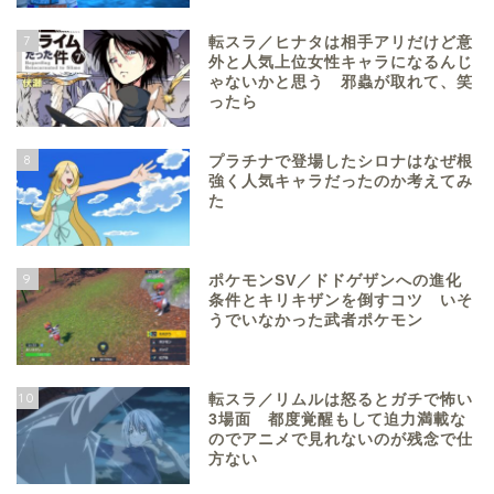
7
転スラ／ヒナタは相手アリだけど意
外と人気上位女性キャラになるんじ
ゃないかと思う 邪蟲が取れて、笑
ったら
8
プラチナで登場したシロナはなぜ根
強く人気キャラだったのか考えてみ
た
9
ポケモンSV／ドドゲザンへの進化
条件とキリキザンを倒すコツ いそ
うでいなかった武者ポケモン
10
転スラ／リムルは怒るとガチで怖い
3場面 都度覚醒もして迫力満載な
のでアニメで見れないのが残念で仕
方ない