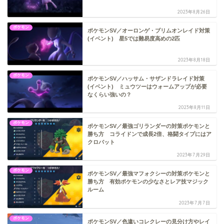
2023年8月26日
ポケモン
ポケモンSV／オーロンゲ・ブリムオンレイド対策
(イベント) 星5では難易度高めの2匹
2023年8月18日
ポケモン
ポケモンSV／ハッサム・サザンドラレイド対策
(イベント) ミュウツーはウォームアップが必要
なくらい強いの？
2023年8月11日
ポケモン
ポケモンSV／最強ゴリランダーの対策ポケモンと
勝ち方 コライドンで成長2倍、格闘タイプにはア
クロバット
2023年7月29日
ポケモン
ポケモンSV／最強マフォクシーの対策ポケモンと
勝ち方 有効ポケモンの少なさとレア技マジック
ルーム
2023年7月7日
ポケモン
ポケモンSV／色違いコレクレーの見分け方やレイ