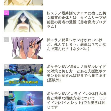
3
転スラ／最終話でクロエに宿った美
女精霊の正体とは タイムリープが
前提の勇者の受難【勇者育成プログ
ラム】
4
転スラ／秘書シオンはかわいいけ
ど、死んでしまう。蘇生は？てかな
んで死んだ？【ネタバレ】
5
ポケモンSV／星6コノヨザルレイド
の対策と倒し方 とある支援型ポケ
モンを用意すれば野良でも勝てます
(悪以外)
6
ポケモンSV／コライドン2体目の場
所と簡単な捕獲方法について ミラ
イドン(バイオレット)でも場所は同
じです