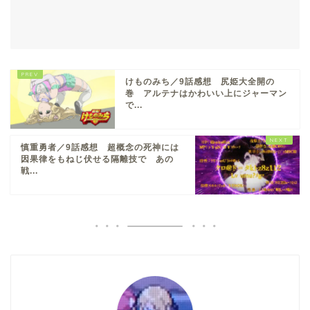
けものみち／9話感想 尻姫大全開の
巻 アルテナはかわいい上にジャーマン
で...
慎重勇者／9話感想 超概念の死神には
因果律をもねじ伏せる隔離技で あの
戦...