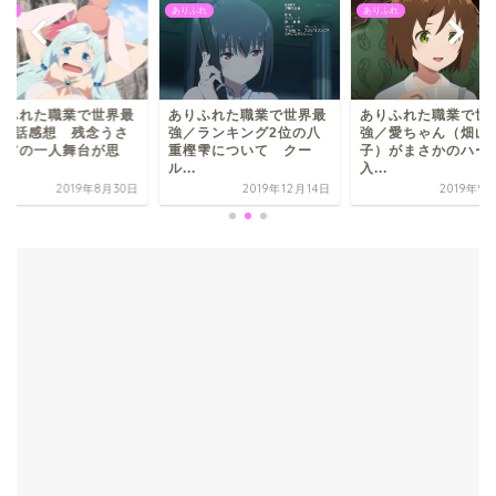
ふれ
ありふれ
ありふれ
りふれた職業で世界最
ありふれた職業で世界最
ありふれた職業で世
／ランキング2位の八
強／愛ちゃん（畑山愛
強／6話感想 残念
樫雫について クー
子）がまさかのハーレム
ぎシアの一人舞台が
.
入...
っ...
2019年12月14日
2019年9月12日
2019年8