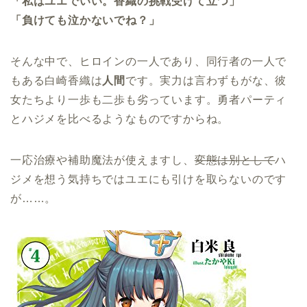
「私はユエでいい。香織の挑戦受けて立つ」
「負けても泣かないでね？」
そんな中で、ヒロインの一人であり、同行者の一人で
もある白崎香織は
人間
です。実力は言わずもがな、彼
女たちより一歩も二歩も劣っています。勇者パーティ
とハジメを比べるようなものですからね。
一応治療や補助魔法が使えますし、
変態は別として
ハ
ジメを想う気持ちではユエにも引けを取らないのです
が……。