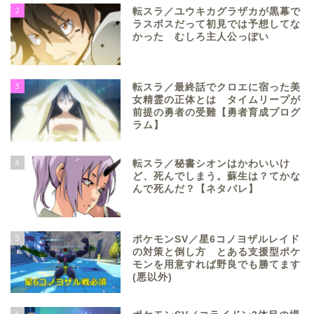
2
転スラ／ユウキカグラザカが黒幕で
ラスボスだって初見では予想してな
かった むしろ主人公っぽい
3
転スラ／最終話でクロエに宿った美
女精霊の正体とは タイムリープが
前提の勇者の受難【勇者育成プログ
ラム】
4
転スラ／秘書シオンはかわいいけ
ど、死んでしまう。蘇生は？てかな
んで死んだ？【ネタバレ】
5
ポケモンSV／星6コノヨザルレイド
の対策と倒し方 とある支援型ポケ
モンを用意すれば野良でも勝てます
(悪以外)
6