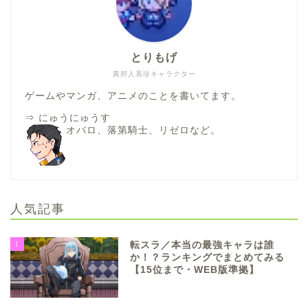
とりもげ
異邦人系珍キャラクター
ゲームやマンガ、アニメのことを書いてます。
⇒
にゅうにゅうす
オバロ、落第騎士、リゼロなど。
人気記事
1
転スラ／本当の最強キャラは誰
か！？ランキングでまとめてみる
【15位まで・WEB版準拠】