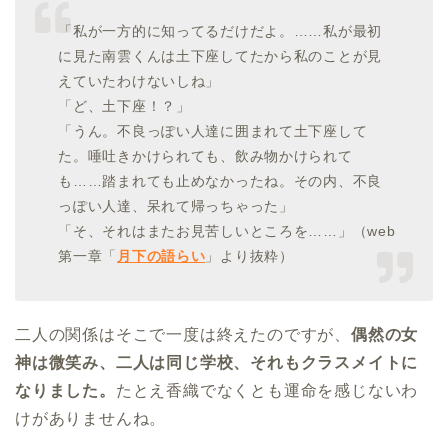
「私が一方的に知ってるだけだよ。……私が最初
に見た南雲くんは土下座してたから私のことが見
えていたわけないしね」
「ど、土下座！？」
「うん。不良っぽい人達に囲まれて土下座して
た。唾吐きかけられても、飲み物かけられて
も……踏まれても止めなかったね。その内、不良
っぽい人達、呆れて帰っちゃった」
「そ、それはまたお見苦しいところを……」（web
第一章「
月下の語らい
」より抜粋）
二人の関係はそこで一度は終えたのですが、
偶然の女
神は微笑み、二人は同じ学校、それもクラスメイトに
なりました。
たとえ香織でなくとも運命を感じないわ
けがありませんね。