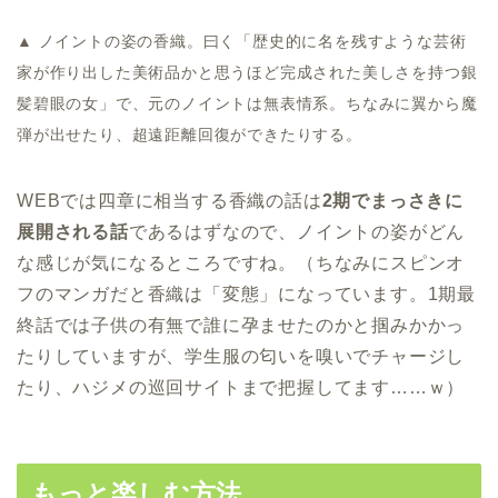
▲ ノイントの姿の香織。曰く「歴史的に名を残すような芸術
家が作り出した美術品かと思うほど完成された美しさを持つ銀
髪碧眼の女」で、元のノイントは無表情系。ちなみに翼から魔
弾が出せたり、超遠距離回復ができたりする。
WEBでは四章に相当する香織の話は
2期でまっさきに
展開される話
であるはずなので、ノイントの姿がどん
な感じが気になるところですね。（ちなみにスピンオ
フのマンガだと香織は「変態」になっています。1期最
終話では子供の有無で誰に孕ませたのかと掴みかかっ
たりしていますが、学生服の匂いを嗅いでチャージし
たり、ハジメの巡回サイトまで把握してます……ｗ）
もっと楽しむ方法