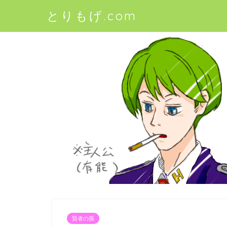
とりもげ.com
賢者の孫