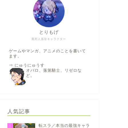
とりもげ
異邦人系珍キャラクター
ゲームやマンガ、アニメのことを書いて
ます。
⇒
にゅうにゅうす
オバロ、落第騎士、リゼロな
ど。
人気記事
転スラ／本当の最強キャラ
1