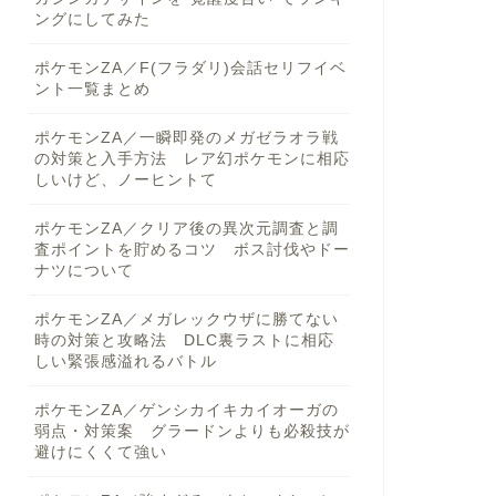
ングにしてみた
ポケモンZA／F(フラダリ)会話セリフイベ
ント一覧まとめ
ポケモンZA／一瞬即発のメガゼラオラ戦
の対策と入手方法 レア幻ポケモンに相応
しいけど、ノーヒントて
ポケモンZA／クリア後の異次元調査と調
査ポイントを貯めるコツ ボス討伐やドー
ナツについて
ポケモンZA／メガレックウザに勝てない
時の対策と攻略法 DLC裏ラストに相応
しい緊張感溢れるバトル
ポケモンZA／ゲンシカイキカイオーガの
弱点・対策案 グラードンよりも必殺技が
避けにくくて強い