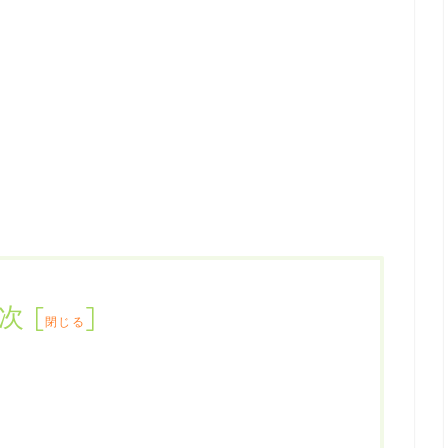
次
[
]
閉じる