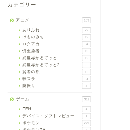
カテゴリー
アニメ
163
ありふれ
22
けものみち
12
ロクアカ
34
慎重勇者
13
異世界かるてっと
12
異世界かるてっと2
3
賢者の孫
12
転スラ
51
防振り
4
ゲーム
311
FEH
4
デバイス・ソフトレビュー
1
ポケモン
279
ポケモンZA