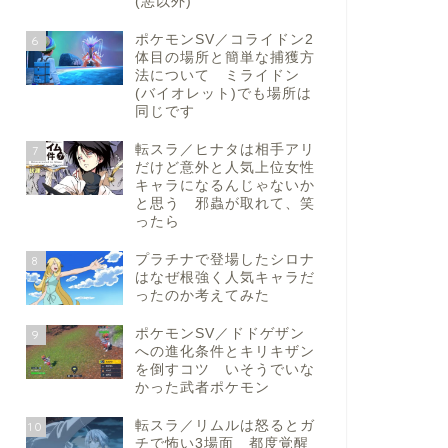
(悪以外)
ポケモンSV／コライドン2
6
体目の場所と簡単な捕獲方
法について ミライドン
(バイオレット)でも場所は
同じです
転スラ／ヒナタは相手アリ
7
だけど意外と人気上位女性
キャラになるんじゃないか
と思う 邪蟲が取れて、笑
ったら
プラチナで登場したシロナ
8
はなぜ根強く人気キャラだ
ったのか考えてみた
ポケモンSV／ドドゲザン
9
への進化条件とキリキザン
を倒すコツ いそうでいな
かった武者ポケモン
転スラ／リムルは怒るとガ
10
チで怖い3場面 都度覚醒