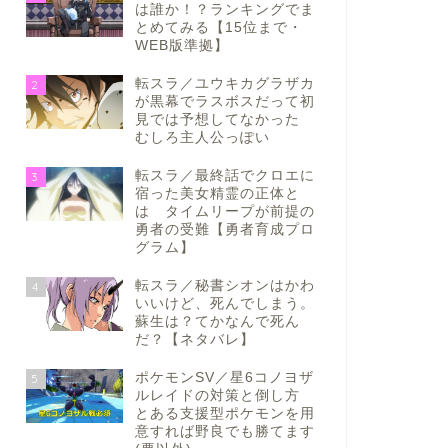
は誰か！？ランキングでま
とめてみる【15位まで・
WEB版準拠】
転スラ／ユウキカグラザカ
2
が黒幕でラスボスだって初
見では予想してなかった
むしろ主人公っぽい
転スラ／最終話でクロエに
3
宿った美女精霊の正体と
は タイムリープが前提の
勇者の受難【勇者育成プロ
グラム】
転スラ／秘書シオンはかわ
4
いいけど、死んでしまう。
蘇生は？てかなんで死ん
だ？【ネタバレ】
ポケモンSV／星6コノヨザ
5
ルレイドの対策と倒し方
とある支援型ポケモンを用
意すれば野良でも勝てます