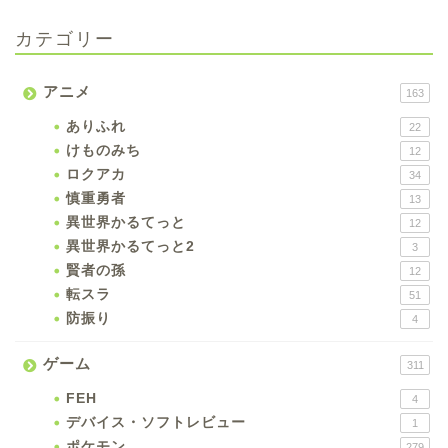
カテゴリー
アニメ
163
ありふれ
22
けものみち
12
ロクアカ
34
慎重勇者
13
異世界かるてっと
12
異世界かるてっと2
3
賢者の孫
12
転スラ
51
防振り
4
ゲーム
311
FEH
4
デバイス・ソフトレビュー
1
ポケモン
279