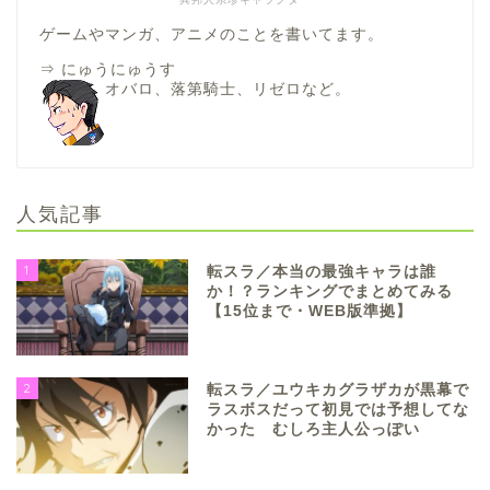
ゲームやマンガ、アニメのことを書いてます。
⇒
にゅうにゅうす
オバロ、落第騎士、リゼロなど。
人気記事
1
転スラ／本当の最強キャラは誰
か！？ランキングでまとめてみる
【15位まで・WEB版準拠】
2
転スラ／ユウキカグラザカが黒幕で
ラスボスだって初見では予想してな
かった むしろ主人公っぽい