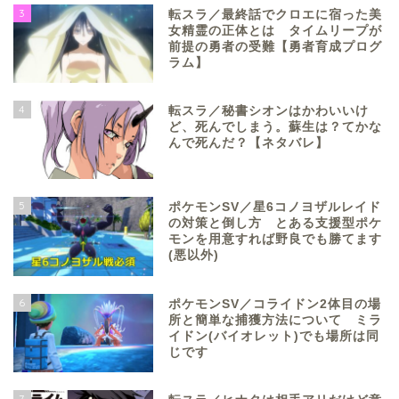
3
転スラ／最終話でクロエに宿った美
女精霊の正体とは タイムリープが
前提の勇者の受難【勇者育成プログ
ラム】
4
転スラ／秘書シオンはかわいいけ
ど、死んでしまう。蘇生は？てかな
んで死んだ？【ネタバレ】
5
ポケモンSV／星6コノヨザルレイド
の対策と倒し方 とある支援型ポケ
モンを用意すれば野良でも勝てます
(悪以外)
6
ポケモンSV／コライドン2体目の場
所と簡単な捕獲方法について ミラ
イドン(バイオレット)でも場所は同
じです
7