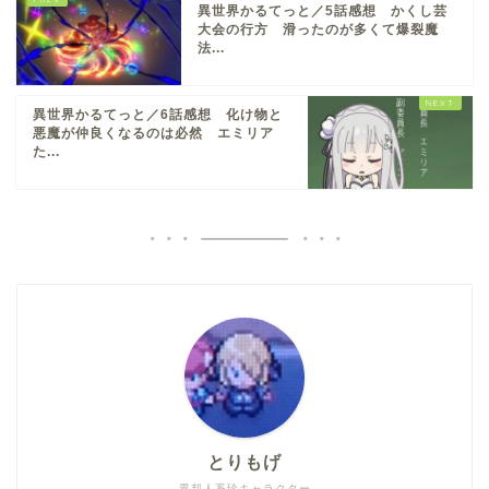
異世界かるてっと／5話感想 かくし芸
大会の行方 滑ったのが多くて爆裂魔
法...
異世界かるてっと／6話感想 化け物と
悪魔が仲良くなるのは必然 エミリア
た...
とりもげ
異邦人系珍キャラクター