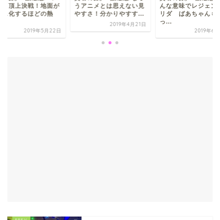
なり頂上決戦！地面が
うアニメとは思えない見
んな意味でレジェン
ラス化するほどの熱
やすさ！分かりやすす...
リダ ばあちゃんも
.
っ...
2019年4月21日
2019年5月22日
2019年6