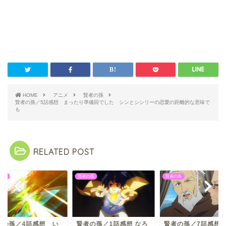
HOME
アニメ
賢者の孫
賢者の孫／5話感想 まったり準備回でした シンとシシリーの恋愛の距離的な意味で
も
RELATED POST
の孫
賢者の孫
賢者の孫
者の孫／4話感想 い
賢者の孫／1話感想 なろ
賢者の孫／7話感想