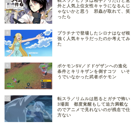
転スラ／ヒナタは相手アリだけど意
外と人気上位女性キャラになるんじ
ゃないかと思う 邪蟲が取れて、笑
ったら
8
プラチナで登場したシロナはなぜ根
強く人気キャラだったのか考えてみ
た
9
ポケモンSV／ドドゲザンへの進化
条件とキリキザンを倒すコツ いそ
うでいなかった武者ポケモン
10
転スラ／リムルは怒るとガチで怖い
3場面 都度覚醒もして迫力満載な
のでアニメで見れないのが残念で仕
方ない