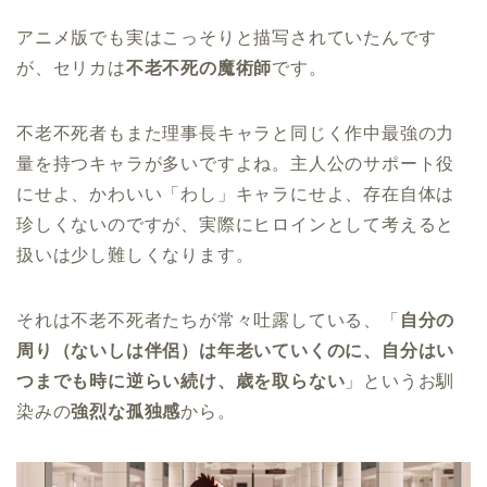
アニメ版でも実はこっそりと描写されていたんです
が、セリカは
不老不死の魔術師
です。
不老不死者もまた理事長キャラと同じく作中最強の力
量を持つキャラが多いですよね。主人公のサポート役
にせよ、かわいい「わし」キャラにせよ、存在自体は
珍しくないのですが、実際にヒロインとして考えると
扱いは少し難しくなります。
それは不老不死者たちが常々吐露している、「
自分の
周り（ないしは伴侶）は年老いていくのに、自分はい
つまでも時に逆らい続け、歳を取らない
」というお馴
染みの
強烈な孤独感
から。