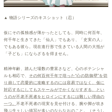
▲ 物語シリーズのキスショット（忍）
仮にその孤独感が薄かったとしても、同時に何百年、
何千年と生きてきた「仙人」でもあり、「史実の人」
でもある彼ら。現在進行形で生きている人間の大抵が
「子ども」にならざるを得ません。
精神年齢、踏んだ場数の豊富さなど、心のポテンシャ
ルも相応で、
その何百何千年で培った“心の防御壁”を切
り崩して恋愛的に攻略するのには容易ではなく、仮に
対応するにしてもスケールがでかくなりすぎる、とい
うのが不老不死者をヒロインにするには難しい理由の
一つ。
不老不死者の現実を見せ付ける、腕や脚が吹き
飛ぶ生々しい描写が多いのならなおのこと。（そうし