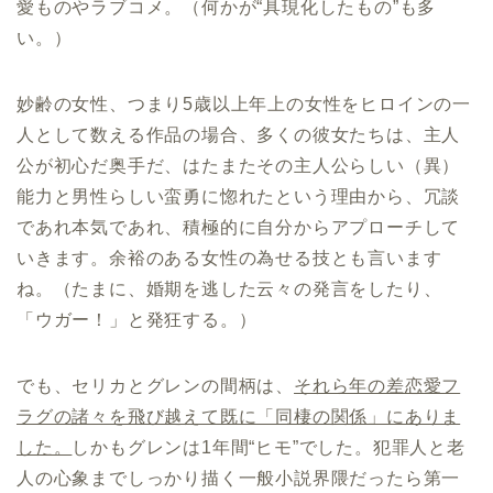
愛ものやラブコメ。（何かが“具現化したもの”も多
い。）
妙齢の女性、つまり5歳以上年上の女性をヒロインの一
人として数える作品の場合、多くの彼女たちは、主人
公が初心だ奥手だ、はたまたその主人公らしい（異）
能力と男性らしい蛮勇に惚れたという理由から、冗談
であれ本気であれ、積極的に自分からアプローチして
いきます。余裕のある女性の為せる技とも言います
ね。（たまに、婚期を逃した云々の発言をしたり、
「ウガー！」と発狂する。）
でも、セリカとグレンの間柄は、
それら年の差恋愛フ
ラグの諸々を飛び越えて既に「同棲の関係」にありま
した。
しかもグレンは1年間“ヒモ”でした。犯罪人と老
人の心象までしっかり描く一般小説界隈だったら第一