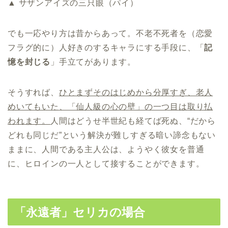
▲ サザンアイズの三只眼（パイ）
でも一応やり方は昔からあって。不老不死者を（恋愛
フラグ的に）人好きのするキャラにする手段に、「
記
憶を封じる
」手立てがあります。
そうすれば、
ひとまずそのはじめから分厚すぎ、老人
めいてもいた、「仙人級の心の壁」の一つ目は取り払
われます。
人間はどうせ半世紀も経てば死ぬ、“だから
どれも同じだ”という解決が難しすぎる暗い諦念もない
ままに、人間である主人公は、ようやく彼女を普通
に、ヒロインの一人として接することができます。
「永遠者」セリカの場合