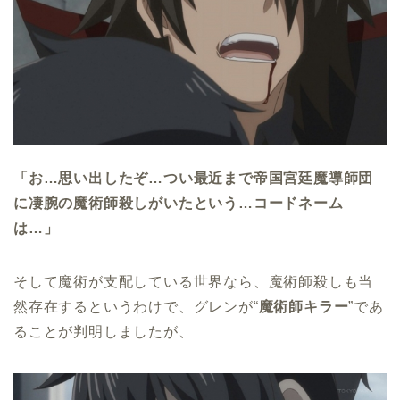
「お…思い出したぞ…つい最近まで帝国宮廷魔導師団
に凄腕の魔術師殺しがいたという…コードネーム
は…」
そして魔術が支配している世界なら、魔術師殺しも当
然存在するというわけで、グレンが“
魔術師キラー
”であ
ることが判明しましたが、