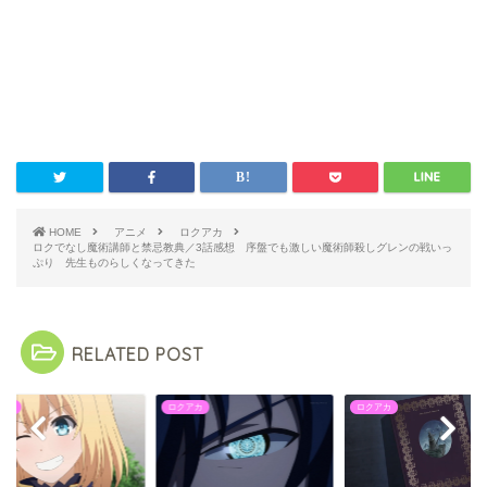
HOME
アニメ
ロクアカ
ロクでなし魔術講師と禁忌教典／3話感想 序盤でも激しい魔術師殺しグレンの戦いっ
ぷり 先生ものらしくなってきた
RELATED POST
アカ
ロクアカ
ロクアカ