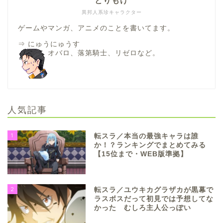
とりもげ
異邦人系珍キャラクター
ゲームやマンガ、アニメのことを書いてます。
⇒
にゅうにゅうす
オバロ、落第騎士、リゼロなど。
人気記事
1
転スラ／本当の最強キャラは誰
か！？ランキングでまとめてみる
【15位まで・WEB版準拠】
2
転スラ／ユウキカグラザカが黒幕で
ラスボスだって初見では予想してな
かった むしろ主人公っぽい