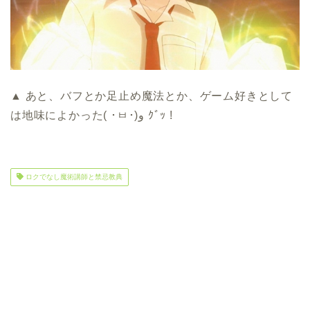
▲ あと、バフとか足止め魔法とか、ゲーム好きとして
は地味によかった( ･ㅂ･)و ｸﾞｯ !
ロクでなし魔術講師と禁忌教典