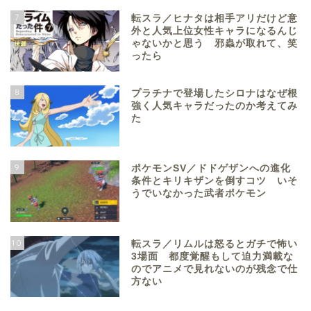
7
転スラ／ヒナタは相手アリだけど意
外と人気上位女性キャラになるんじ
ゃないかと思う 邪蟲が取れて、笑
ったら
8
プラチナで登場したシロナはなぜ根
強く人気キャラだったのか考えてみ
た
9
ポケモンSV／ドドゲザンへの進化
条件とキリキザンを倒すコツ いそ
うでいなかった武者ポケモン
10
転スラ／リムルは怒るとガチで怖い
3場面 都度覚醒もして迫力満載な
のでアニメで見れないのが残念で仕
方ない