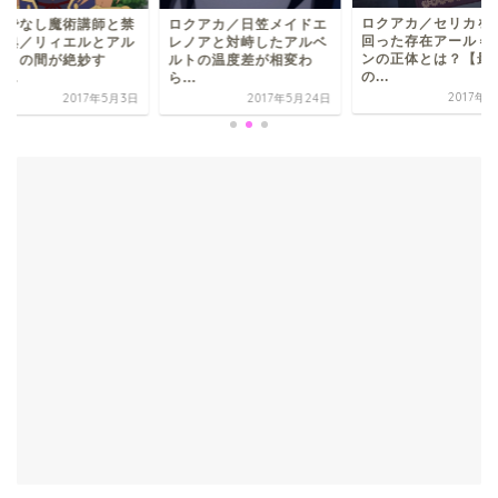
ロクアカ／セリカをも上
クアカ／日笠メイドエ
ロクでなし魔術講師
回った存在アール＝カー
ノアと対峙したアルベ
忌教典／リィエルと
ンの正体とは？【最初
トの温度差が相変わ
ベルトの間が絶妙す
の...
.
ぎ ...
2017年6月6日
2017年5月24日
2017年