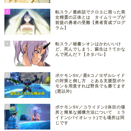
3
転スラ／最終話でクロエに宿った美
女精霊の正体とは タイムリープが
前提の勇者の受難【勇者育成プログ
ラム】
4
転スラ／秘書シオンはかわいいけ
ど、死んでしまう。蘇生は？てかな
んで死んだ？【ネタバレ】
5
ポケモンSV／星6コノヨザルレイド
の対策と倒し方 とある支援型ポケ
モンを用意すれば野良でも勝てます
(悪以外)
6
ポケモンSV／コライドン2体目の場
所と簡単な捕獲方法について ミラ
イドン(バイオレット)でも場所は同
じです