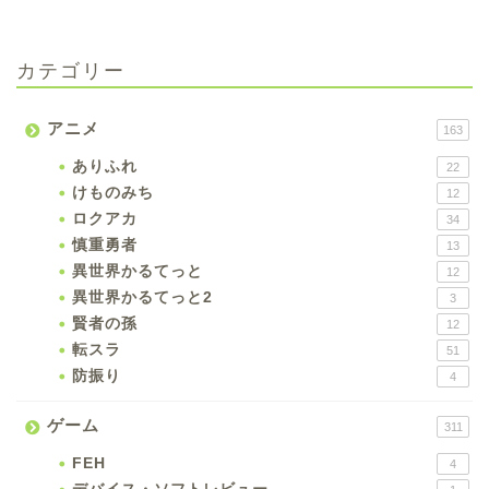
カテゴリー
アニメ
163
ありふれ
22
けものみち
12
ロクアカ
34
慎重勇者
13
異世界かるてっと
12
異世界かるてっと2
3
賢者の孫
12
転スラ
51
防振り
4
ゲーム
311
FEH
4