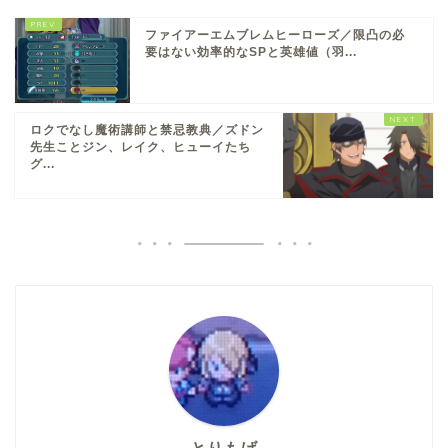
ファイアーエムブレムヒーローズ／限凸の必
要はない効率的なSPと英雄値（羽...
ロクでなし魔術講師と禁忌教典／ズドン
先生ことジン、レイク、ヒューイたち
グ...