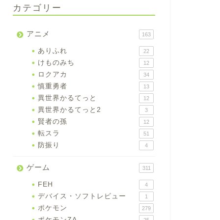
カテゴリー
アニメ
163
ありふれ
22
けものみち
12
ロクアカ
34
慎重勇者
13
異世界かるてっと
12
異世界かるてっと2
3
賢者の孫
12
転スラ
51
防振り
4
ゲーム
311
FEH
4
デバイス・ソフトレビュー
1
ポケモン
279
ポケモンZA