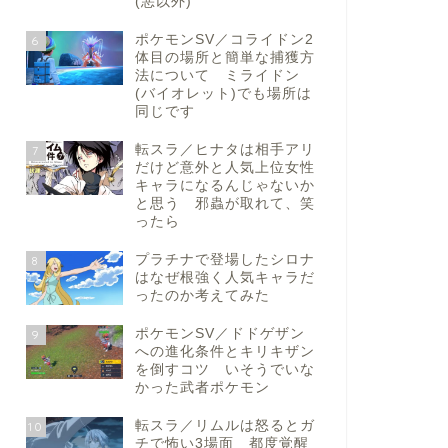
(悪以外)
ポケモンSV／コライドン2
6
体目の場所と簡単な捕獲方
法について ミライドン
(バイオレット)でも場所は
同じです
転スラ／ヒナタは相手アリ
7
だけど意外と人気上位女性
キャラになるんじゃないか
と思う 邪蟲が取れて、笑
ったら
プラチナで登場したシロナ
8
はなぜ根強く人気キャラだ
ったのか考えてみた
ポケモンSV／ドドゲザン
9
への進化条件とキリキザン
を倒すコツ いそうでいな
かった武者ポケモン
転スラ／リムルは怒るとガ
10
チで怖い3場面 都度覚醒