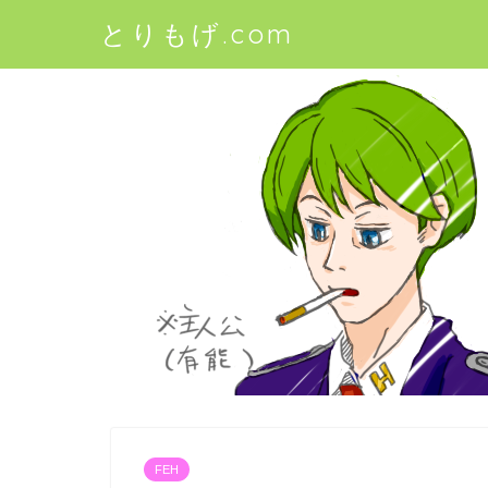
とりもげ.com
FEH