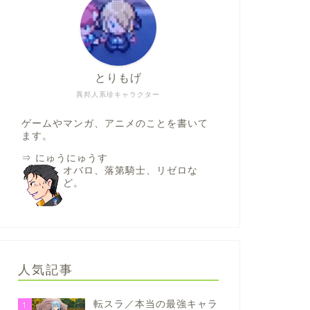
とりもげ
異邦人系珍キャラクター
ゲームやマンガ、アニメのことを書いて
ます。
⇒
にゅうにゅうす
オバロ、落第騎士、リゼロな
ど。
人気記事
転スラ／本当の最強キャラ
1