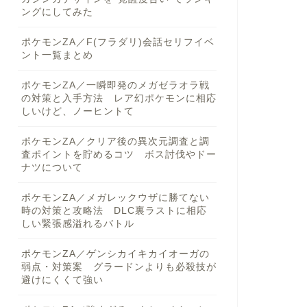
ングにしてみた
ポケモンZA／F(フラダリ)会話セリフイベ
ント一覧まとめ
ポケモンZA／一瞬即発のメガゼラオラ戦
の対策と入手方法 レア幻ポケモンに相応
しいけど、ノーヒントて
ポケモンZA／クリア後の異次元調査と調
査ポイントを貯めるコツ ボス討伐やドー
ナツについて
ポケモンZA／メガレックウザに勝てない
時の対策と攻略法 DLC裏ラストに相応
しい緊張感溢れるバトル
ポケモンZA／ゲンシカイキカイオーガの
弱点・対策案 グラードンよりも必殺技が
避けにくくて強い