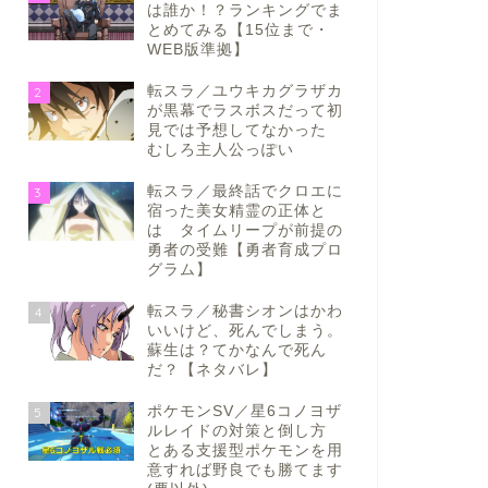
は誰か！？ランキングでま
とめてみる【15位まで・
WEB版準拠】
転スラ／ユウキカグラザカ
2
が黒幕でラスボスだって初
見では予想してなかった
むしろ主人公っぽい
転スラ／最終話でクロエに
3
宿った美女精霊の正体と
は タイムリープが前提の
勇者の受難【勇者育成プロ
グラム】
転スラ／秘書シオンはかわ
4
いいけど、死んでしまう。
蘇生は？てかなんで死ん
だ？【ネタバレ】
ポケモンSV／星6コノヨザ
5
ルレイドの対策と倒し方
とある支援型ポケモンを用
意すれば野良でも勝てます