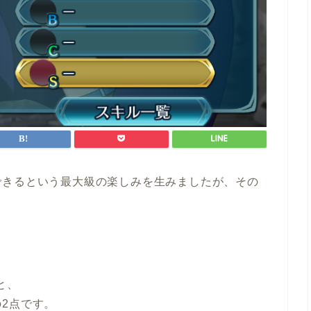
できるという最大級の楽しみを生みましたが、その
と、
の2点です。