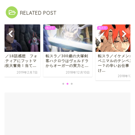
RELATED POST
ラ
転スラ
転スラ
スラ／300歳の大塚剣
転スラ／イケメンオーガ
転スラ／18話感想 
ハクロウはヴェルドラ
ベニマルのテンペスト国
ビオにティアにフッ
らオーガ一の実力と...
一？の辛いお仕事 だ
ンに脇役大奮発！当て.
け...
2018年12月10日
2019年2
2018年12月12日