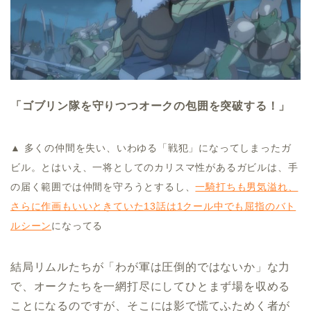
「ゴブリン隊を守りつつオークの包囲を突破する！」
▲ 多くの仲間を失い、いわゆる「戦犯」になってしまったガ
ビル。とはいえ、一将としてのカリスマ性があるガビルは、手
の届く範囲では仲間を守ろうとするし、
一騎打ちも男気溢れ、
さらに作画もいいときていた13話は1クール中でも屈指のバト
ルシーン
になってる
結局リムルたちが「わが軍は圧倒的ではないか」な力
で、オークたちを一網打尽にしてひとまず場を収める
ことになるのですが、そこには影で慌てふためく者が