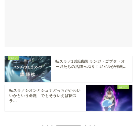
転スラ／13話感想 ランガ・ゴブタ・オ
ーガたちの活躍っぷり！ガビルが作画...
転スラ／シオンとシュナどっちがかわい
いかという命題 でもそういえば転ス
ラ...