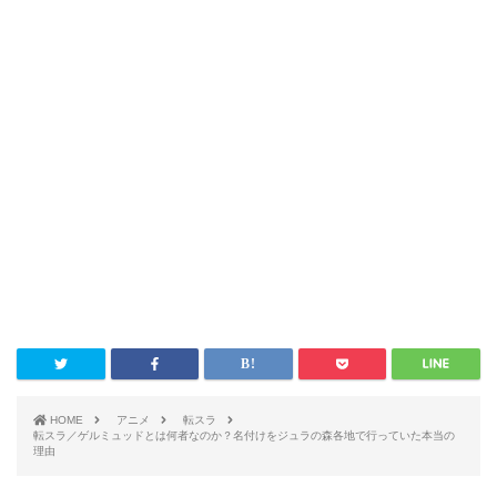
HOME
アニメ
転スラ
転スラ／ゲルミュッドとは何者なのか？名付けをジュラの森各地で行っていた本当の
理由