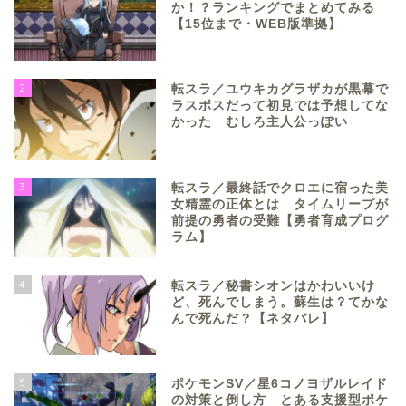
か！？ランキングでまとめてみる
【15位まで・WEB版準拠】
2
転スラ／ユウキカグラザカが黒幕で
ラスボスだって初見では予想してな
かった むしろ主人公っぽい
3
転スラ／最終話でクロエに宿った美
女精霊の正体とは タイムリープが
前提の勇者の受難【勇者育成プログ
ラム】
4
転スラ／秘書シオンはかわいいけ
ど、死んでしまう。蘇生は？てかな
んで死んだ？【ネタバレ】
5
ポケモンSV／星6コノヨザルレイド
の対策と倒し方 とある支援型ポケ