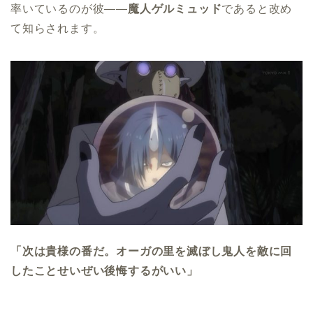
率いているのが彼――
魔人ゲルミュッド
であると改め
て知らされます。
「次は貴様の番だ。オーガの里を滅ぼし鬼人を敵に回
したことせいぜい後悔するがいい」