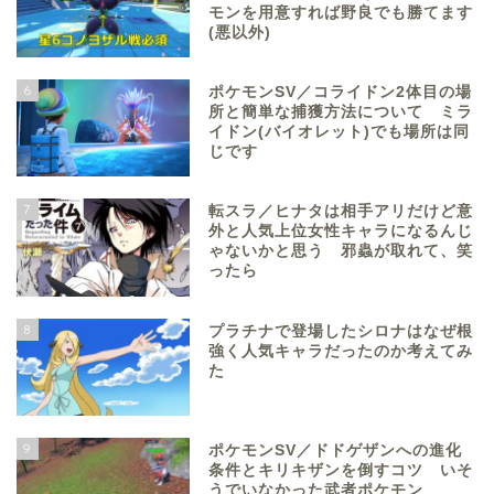
モンを用意すれば野良でも勝てます
(悪以外)
6
ポケモンSV／コライドン2体目の場
所と簡単な捕獲方法について ミラ
イドン(バイオレット)でも場所は同
じです
7
転スラ／ヒナタは相手アリだけど意
外と人気上位女性キャラになるんじ
ゃないかと思う 邪蟲が取れて、笑
ったら
8
プラチナで登場したシロナはなぜ根
強く人気キャラだったのか考えてみ
た
9
ポケモンSV／ドドゲザンへの進化
条件とキリキザンを倒すコツ いそ
うでいなかった武者ポケモン