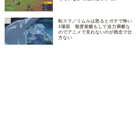
10
転スラ／リムルは怒るとガチで怖い
3場面 都度覚醒もして迫力満載な
のでアニメで見れないのが残念で仕
方ない