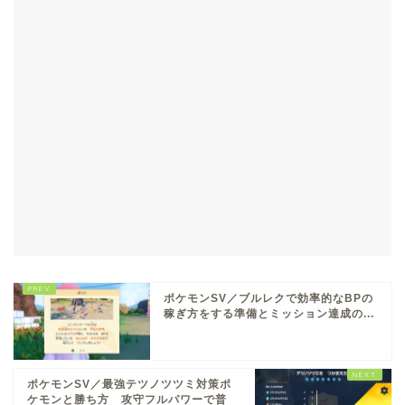
ポケモンSV／ブルレクで効率的なBPの
稼ぎ方をする準備とミッション達成の...
ポケモンSV／最強テツノツツミ対策ポ
ケモンと勝ち方 攻守フルパワーで普