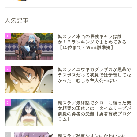
人気記事
1
転スラ／本当の最強キャラは誰
か！？ランキングでまとめてみる
【15位まで・WEB版準拠】
2
転スラ／ユウキカグラザカが黒幕で
ラスボスだって初見では予想してな
かった むしろ主人公っぽい
3
転スラ／最終話でクロエに宿った美
女精霊の正体とは タイムリープが
前提の勇者の受難【勇者育成プログ
ラム】
4
転スラ／秘書シオンはかわいいけ