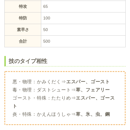
特攻
65
特防
100
素早さ
50
合計
500
技のタイプ相性
悪・物理：かみくだく⇒
エスパー、ゴースト
毒・物理：ダストシュート⇒
草、フェアリー
ゴースト・特殊：たたりめ⇒
エスパー、ゴース
ト
炎・特殊：かえんほうしゃ⇒
草、氷、虫、鋼