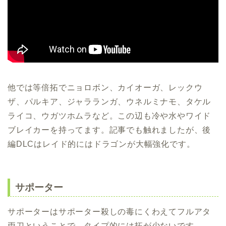
他では等倍拓でニョロボン、カイオーガ、レックウ
ザ、パルキア、ジャラランガ、ウネルミナモ、タケル
ライコ、ウガツホムラなど。この辺も冷や水やワイド
ブレイカーを持ってます。記事でも触れましたが、後
編DLCはレイド的にはドラゴンが大幅強化です。
サポーター
サポーターはサポーター殺しの毒にくわえてフルアタ
両刀ということで、タイプ的には拓が少ないです。