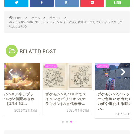
HOME
ゲーム
ポケモン
ポケモンSV／星6アローラベトベトンレイド対策と攻略法 やりづらいように見えて
なんとかなる
RELATED POST
モン
ポケモン
ポケモン
ケモンSV／今ラブラ
ポケモンSV／DLCでス
ポケモンSV／レッツ
ボールが2個配布され
イクンとビリジオン(テ
ーで色違いが出たら
よ【3/14 23...
ラキオン)の古代未来...
力値や進化する時は
レ...
2023年2月15日
2023年1月31日
2022年11