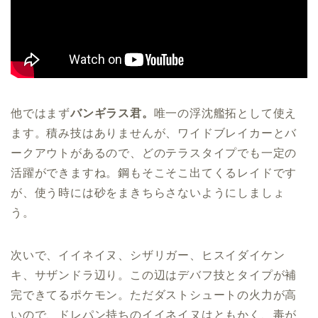
他ではまず
バンギラス君。
唯一の浮沈艦拓として使え
ます。積み技はありませんが、ワイドブレイカーとバ
ークアウトがあるので、どのテラスタイプでも一定の
活躍ができますね。鋼もそこそこ出てくるレイドです
が、使う時には砂をまきちらさないようにしましょ
う。
次いで、イイネイヌ、シザリガー、ヒスイダイケン
キ、サザンドラ辺り。この辺はデバフ技とタイプが補
完できてるポケモン。ただダストシュートの火力が高
いので、ドレパン持ちのイイネイヌはともかく、毒が