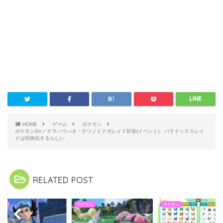
HOME
ゲーム
ポケモン
ポケモンSV／チヲハウハネ・テツノドクガレイド対策(イベント) パラドックスレイ
ドは恒例化するらしい
RELATED POST
モン
ポケモン
ポケモン