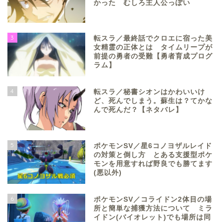
かった むしろ主人公っぽい
3
転スラ／最終話でクロエに宿った美
女精霊の正体とは タイムリープが
前提の勇者の受難【勇者育成プログ
ラム】
4
転スラ／秘書シオンはかわいいけ
ど、死んでしまう。蘇生は？てかな
んで死んだ？【ネタバレ】
5
ポケモンSV／星6コノヨザルレイド
の対策と倒し方 とある支援型ポケ
モンを用意すれば野良でも勝てます
(悪以外)
6
ポケモンSV／コライドン2体目の場
所と簡単な捕獲方法について ミラ
イドン(バイオレット)でも場所は同