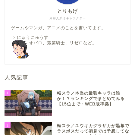
とりもげ
異邦人系珍キャラクター
ゲームやマンガ、アニメのことを書いてます。
⇒
にゅうにゅうす
オバロ、落第騎士、リゼロなど。
人気記事
1
転スラ／本当の最強キャラは誰
か！？ランキングでまとめてみる
【15位まで・WEB版準拠】
2
転スラ／ユウキカグラザカが黒幕で
ラスボスだって初見では予想してな