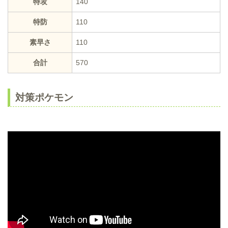
特攻
140
特防
110
素早さ
110
合計
570
対策ポケモン