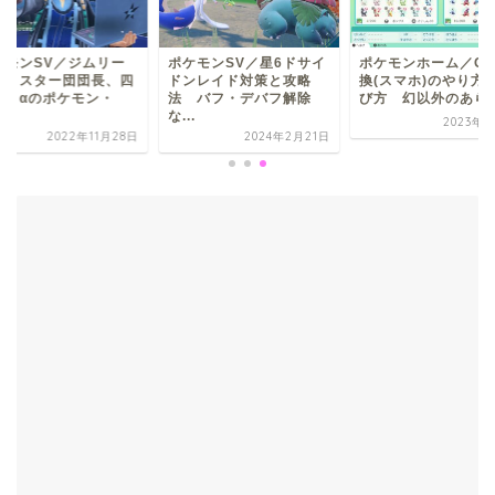
ケモンSV／ジムリー
ポケモンSV／星6ドサイ
ポケモンホーム／GT
ー、スター団団長、四
ドンレイド対策と攻略
換(スマホ)のやり方
王＋αのポケモン・
法 バフ・デバフ解除
び方 幻以外のあら..
.
な...
2023年9
2022年11月28日
2024年2月21日