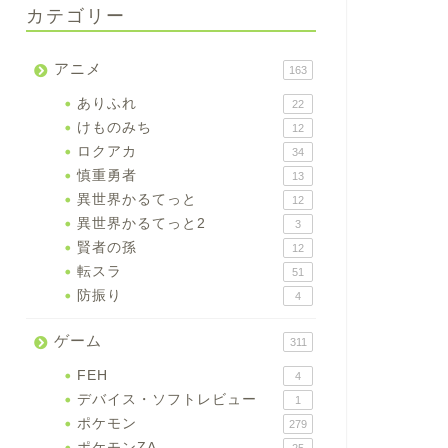
カテゴリー
アニメ
163
ありふれ
22
けものみち
12
ロクアカ
34
慎重勇者
13
異世界かるてっと
12
異世界かるてっと2
3
賢者の孫
12
転スラ
51
防振り
4
ゲーム
311
FEH
4
デバイス・ソフトレビュー
1
ポケモン
279
ポケモンZA