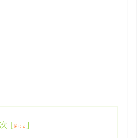
次
[
]
閉じる