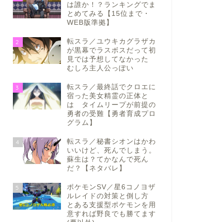
は誰か！？ランキングでま
とめてみる【15位まで・
WEB版準拠】
転スラ／ユウキカグラザカ
2
が黒幕でラスボスだって初
見では予想してなかった
むしろ主人公っぽい
転スラ／最終話でクロエに
3
宿った美女精霊の正体と
は タイムリープが前提の
勇者の受難【勇者育成プロ
グラム】
転スラ／秘書シオンはかわ
4
いいけど、死んでしまう。
蘇生は？てかなんで死ん
だ？【ネタバレ】
ポケモンSV／星6コノヨザ
5
ルレイドの対策と倒し方
とある支援型ポケモンを用
意すれば野良でも勝てます