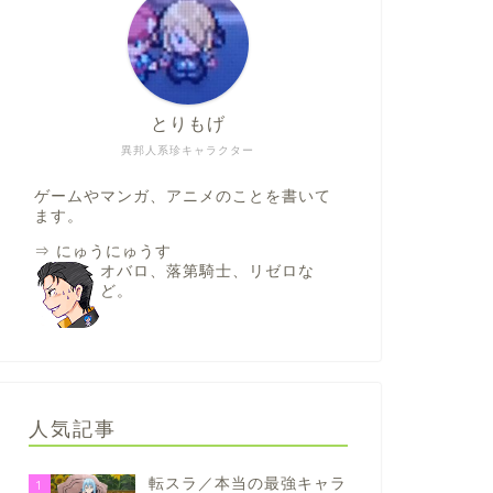
とりもげ
異邦人系珍キャラクター
ゲームやマンガ、アニメのことを書いて
ます。
⇒
にゅうにゅうす
オバロ、落第騎士、リゼロな
ど。
人気記事
転スラ／本当の最強キャラ
1