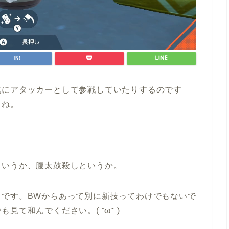
戦にアタッカーとして参戦していたりするのです
よね。
というか、腹太鼓殺しというか。
てです。BWからあって別に新技ってわけでもないで
て和んでください。( ˘ω˘ )