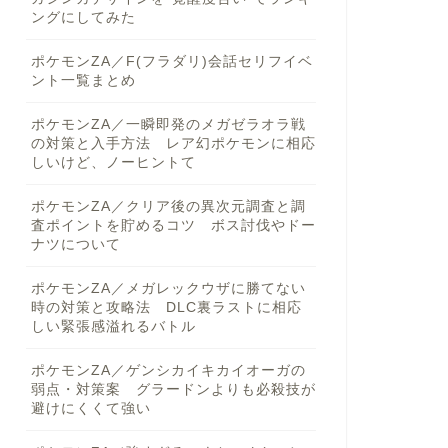
ングにしてみた
ポケモンZA／F(フラダリ)会話セリフイベ
ント一覧まとめ
ポケモンZA／一瞬即発のメガゼラオラ戦
の対策と入手方法 レア幻ポケモンに相応
しいけど、ノーヒントて
ポケモンZA／クリア後の異次元調査と調
査ポイントを貯めるコツ ボス討伐やドー
ナツについて
ポケモンZA／メガレックウザに勝てない
時の対策と攻略法 DLC裏ラストに相応
しい緊張感溢れるバトル
ポケモンZA／ゲンシカイキカイオーガの
弱点・対策案 グラードンよりも必殺技が
避けにくくて強い