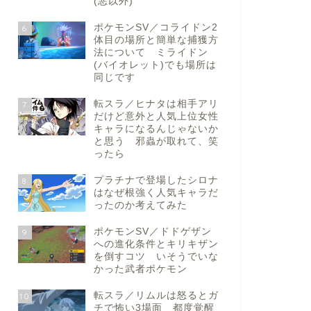
(悪以外)
ポケモンSV／コライドン2
6
体目の場所と簡単な捕獲方
法について ミライドン
(バイオレット)でも場所は
同じです
転スラ／ヒナタは相手アリ
7
だけど意外と人気上位女性
キャラになるんじゃないか
と思う 邪蟲が取れて、笑
ったら
プラチナで登場したシロナ
8
はなぜ根強く人気キャラだ
ったのか考えてみた
ポケモンSV／ドドゲザン
9
への進化条件とキリキザン
を倒すコツ いそうでいな
かった武者ポケモン
転スラ／リムルは怒るとガ
10
チで怖い3場面 都度覚醒