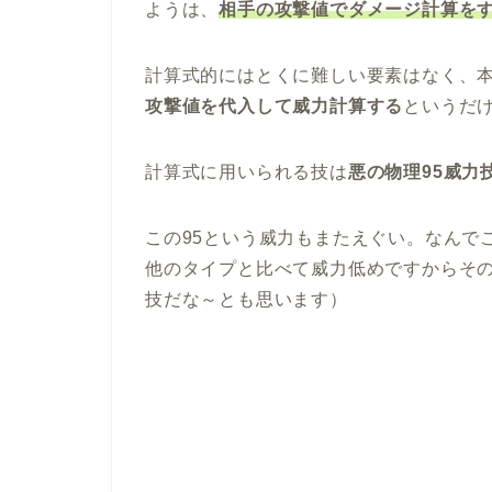
ようは、
相手の攻撃値でダメージ計算を
計算式的にはとくに難しい要素はなく、
攻撃値を代入して威力計算する
というだ
計算式に用いられる技は
悪の物理95威力
この95という威力もまたえぐい。なんで
他のタイプと比べて威力低めですからそ
技だな～とも思います）