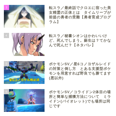
3
転スラ／最終話でクロエに宿った美
女精霊の正体とは タイムリープが
前提の勇者の受難【勇者育成プログ
ラム】
4
転スラ／秘書シオンはかわいいけ
ど、死んでしまう。蘇生は？てかな
んで死んだ？【ネタバレ】
5
ポケモンSV／星6コノヨザルレイド
の対策と倒し方 とある支援型ポケ
モンを用意すれば野良でも勝てます
(悪以外)
6
ポケモンSV／コライドン2体目の場
所と簡単な捕獲方法について ミラ
イドン(バイオレット)でも場所は同
じです