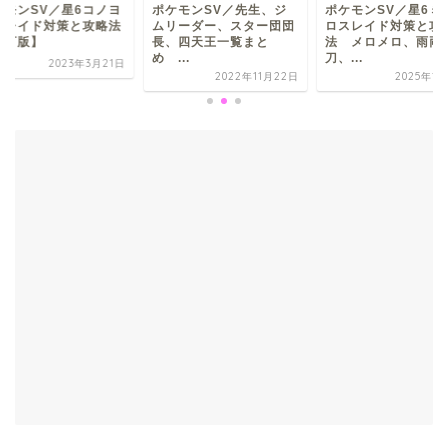
ケモンSV／星6コノヨ
ポケモンSV／先生、ジ
ポケモンSV／星6ミ
ルレイド対策と攻略法
ムリーダー、スター団団
ロスレイド対策と攻
改訂版】
長、四天王一覧まと
法 メロメロ、雨両
め ...
刀、...
2023年3月21日
2022年11月22日
2025年1