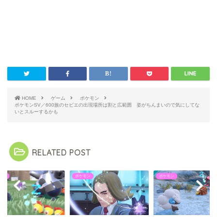
HOME
ゲーム
ポケモン
ポケモンSV／600族のセビエの出現場所は割と広範囲 姿がちんまいので気にしてな
いとスルーするかも
RELATED POST
モン
ポケモン
ポケモン