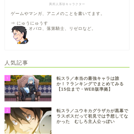
異邦人系珍キャラクター
ゲームやマンガ、アニメのことを書いてます。
⇒
にゅうにゅうす
オバロ、落第騎士、リゼロなど。
人気記事
1
転スラ／本当の最強キャラは誰
か！？ランキングでまとめてみる
【15位まで・WEB版準拠】
2
転スラ／ユウキカグラザカが黒幕で
ラスボスだって初見では予想してな
かった むしろ主人公っぽい