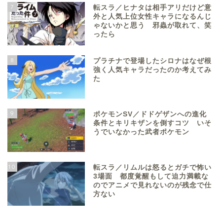
7
転スラ／ヒナタは相手アリだけど意
外と人気上位女性キャラになるんじ
ゃないかと思う 邪蟲が取れて、笑
ったら
8
プラチナで登場したシロナはなぜ根
強く人気キャラだったのか考えてみ
た
9
ポケモンSV／ドドゲザンへの進化
条件とキリキザンを倒すコツ いそ
うでいなかった武者ポケモン
10
転スラ／リムルは怒るとガチで怖い
3場面 都度覚醒もして迫力満載な
のでアニメで見れないのが残念で仕
方ない