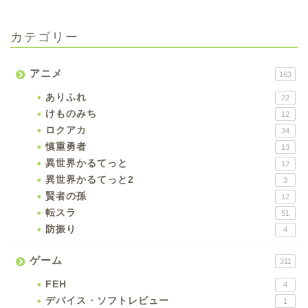
カテゴリー
アニメ
163
ありふれ
22
けものみち
12
ロクアカ
34
慎重勇者
13
異世界かるてっと
12
異世界かるてっと2
3
賢者の孫
12
転スラ
51
防振り
4
ゲーム
311
FEH
4
デバイス・ソフトレビュー
1