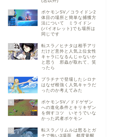
(悪以外)
ポケモンSV／コライドン2
6
体目の場所と簡単な捕獲方
法について ミライドン
(バイオレット)でも場所は
同じです
転スラ／ヒナタは相手アリ
7
だけど意外と人気上位女性
キャラになるんじゃないか
と思う 邪蟲が取れて、笑
ったら
プラチナで登場したシロナ
8
はなぜ根強く人気キャラだ
ったのか考えてみた
ポケモンSV／ドドゲザン
9
への進化条件とキリキザン
を倒すコツ いそうでいな
かった武者ポケモン
転スラ／リムルは怒るとガ
10
チで怖い3場面 都度覚醒