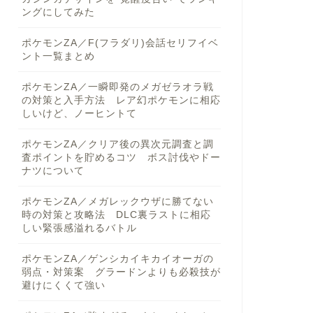
ングにしてみた
ポケモンZA／F(フラダリ)会話セリフイベ
ント一覧まとめ
ポケモンZA／一瞬即発のメガゼラオラ戦
の対策と入手方法 レア幻ポケモンに相応
しいけど、ノーヒントて
ポケモンZA／クリア後の異次元調査と調
査ポイントを貯めるコツ ボス討伐やドー
ナツについて
ポケモンZA／メガレックウザに勝てない
時の対策と攻略法 DLC裏ラストに相応
しい緊張感溢れるバトル
ポケモンZA／ゲンシカイキカイオーガの
弱点・対策案 グラードンよりも必殺技が
避けにくくて強い