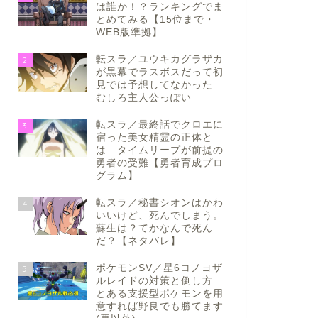
は誰か！？ランキングでま
とめてみる【15位まで・
WEB版準拠】
転スラ／ユウキカグラザカ
2
が黒幕でラスボスだって初
見では予想してなかった
むしろ主人公っぽい
転スラ／最終話でクロエに
3
宿った美女精霊の正体と
は タイムリープが前提の
勇者の受難【勇者育成プロ
グラム】
転スラ／秘書シオンはかわ
4
いいけど、死んでしまう。
蘇生は？てかなんで死ん
だ？【ネタバレ】
ポケモンSV／星6コノヨザ
5
ルレイドの対策と倒し方
とある支援型ポケモンを用
意すれば野良でも勝てます