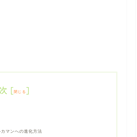
次
[
]
閉じる
ルカマンへの進化方法