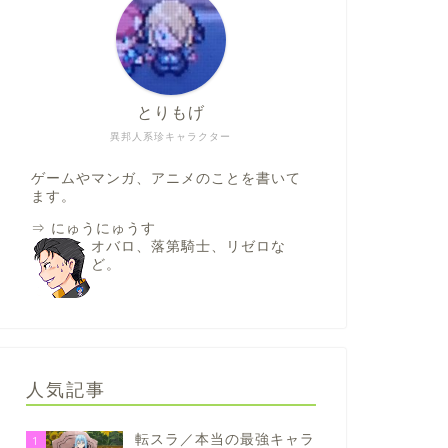
とりもげ
異邦人系珍キャラクター
ゲームやマンガ、アニメのことを書いて
ます。
⇒
にゅうにゅうす
オバロ、落第騎士、リゼロな
ど。
人気記事
転スラ／本当の最強キャラ
1