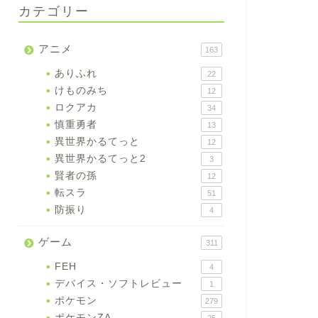
カテゴリー
アニメ
163
ありふれ
22
けものみち
12
ロクアカ
34
慎重勇者
13
異世界かるてっと
12
異世界かるてっと2
3
賢者の孫
12
転スラ
51
防振り
4
ゲーム
311
FEH
4
デバイス・ソフトレビュー
1
ポケモン
279
ポケモンZA