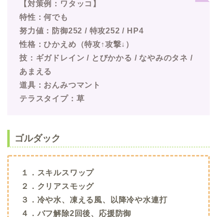
【対策例：ワタッコ】
特性：何でも
努力値：防御252 / 特攻252 / HP4
性格：ひかえめ（特攻↑攻撃↓）
技：ギガドレイン / とびかかる / なやみのタネ /
あまえる
道具：おんみつマント
テラスタイプ：草
ゴルダック
１．スキルスワップ
２．クリアスモッグ
３．冷や水、凍える風、以降冷や水連打
４．バフ解除2回後、応援防御