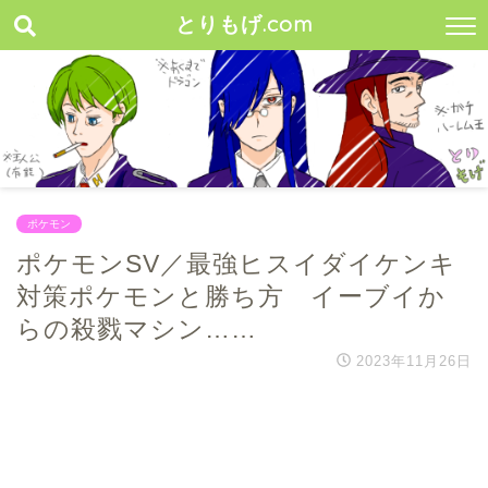
とりもげ.com
ポケモン
ポケモンSV／最強ヒスイダイケンキ
対策ポケモンと勝ち方 イーブイか
らの殺戮マシン……
2023年11月26日