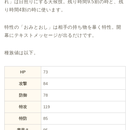
れ」は日照りにする天候技。残り時間9.5割の時と、残
り時間4割の時に使います。
特性の「おみとおし」は相手の持ち物を暴く特性。開
幕にテキストメッセージが出るだけです。
種族値は以下。
HP
73
攻撃
84
防御
78
特攻
119
特防
85
素早さ
95