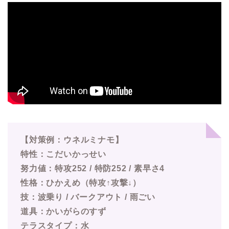
【対策例：ウネルミナモ】
特性：こだいかっせい
努力値：特攻252 / 特防252 / 素早さ4
性格：ひかえめ（特攻↑攻撃↓）
技：波乗り / バークアウト / 雨ごい
道具：かいがらのすず
テラスタイプ：水