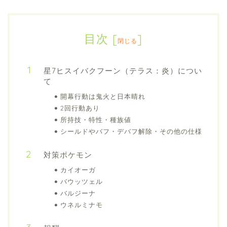
目次
[
]
閉じる
星7ヒスイバクフーン（テラス：炎）につい
て
開幕行動は鬼火と日本晴れ
2回行動あり
所持技・特性・種族値
シールドやバフ・デバフ解除・その他の仕様
対策ポケモン
カイオーガ
バウッツェル
バルジーナ
ウネルミナモ