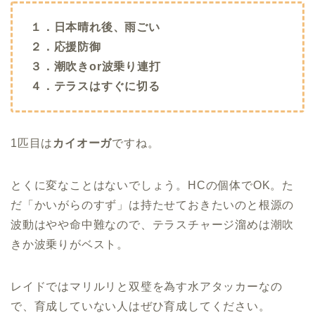
１．日本晴れ後、雨ごい
２．応援防御
３．潮吹きor波乗り連打
４．テラスはすぐに切る
1匹目は
カイオーガ
ですね。
とくに変なことはないでしょう。HCの個体でOK。た
だ「かいがらのすず」は持たせておきたいのと根源の
波動はやや命中難なので、テラスチャージ溜めは潮吹
きか波乗りがベスト。
レイドではマリルリと双璧を為す水アタッカーなの
で、育成していない人はぜひ育成してください。