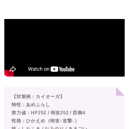
【対策例：カイオーガ】
特性：あめふらし
努力値：HP252 / 特攻252 / 防御4
性格：ひかえめ（特攻↑攻撃↓）
技：しおふき / なみのり / あまごい