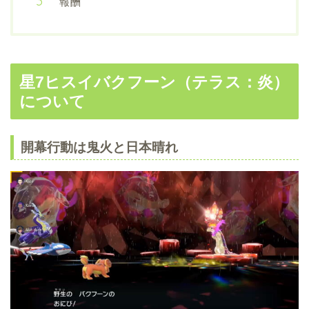
報酬
星7ヒスイバクフーン（テラス：炎）
について
開幕行動は鬼火と日本晴れ