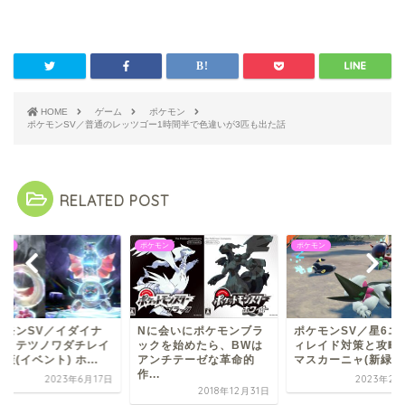
HOME
ゲーム
ポケモン
ポケモンSV／普通のレッツゴー1時間半で色違いが3匹も出た話
RELATED POST
モン
ポケモン
ポケモン
に会いにポケモンブラ
ポケモンSV／星6エーフ
ポケモンSV／イダイ
クを始めたら、BWは
ィレイド対策と攻略法
キバ・テツノワダチ
ンチテーゼな革命的
マスカーニャ(新緑)...
ド対策(イベント) ホ..
.
2023年2月27日
2023年6
2018年12月31日