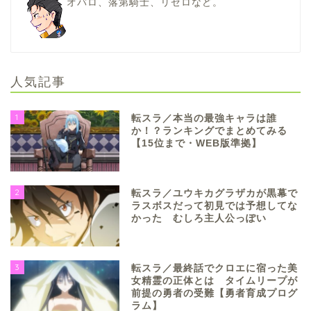
オバロ、落第騎士、リゼロなど。
人気記事
1
転スラ／本当の最強キャラは誰
か！？ランキングでまとめてみる
【15位まで・WEB版準拠】
2
転スラ／ユウキカグラザカが黒幕で
ラスボスだって初見では予想してな
かった むしろ主人公っぽい
3
転スラ／最終話でクロエに宿った美
女精霊の正体とは タイムリープが
前提の勇者の受難【勇者育成プログ
ラム】