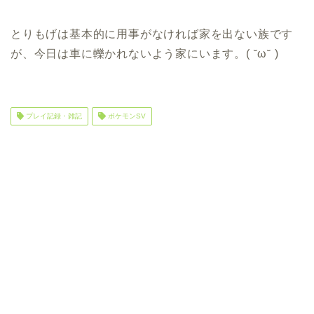
とりもげは基本的に用事がなければ家を出ない族です
が、今日は車に轢かれないよう家にいます。( ˘ω˘ )
プレイ記録・雑記
ポケモンSV