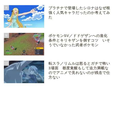
8
プラチナで登場したシロナはなぜ根
強く人気キャラだったのか考えてみ
た
9
ポケモンSV／ドドゲザンへの進化
条件とキリキザンを倒すコツ いそ
うでいなかった武者ポケモン
10
転スラ／リムルは怒るとガチで怖い
3場面 都度覚醒もして迫力満載な
のでアニメで見れないのが残念で仕
方ない