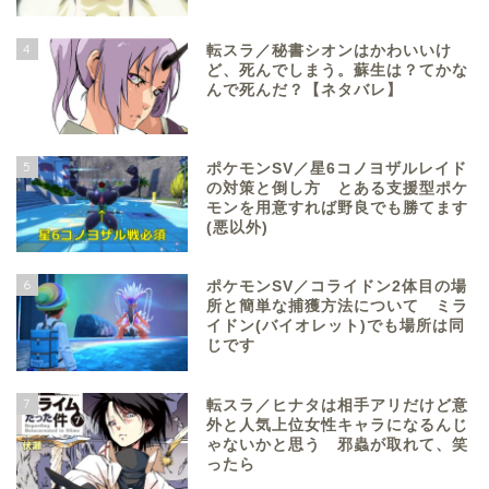
4
転スラ／秘書シオンはかわいいけ
ど、死んでしまう。蘇生は？てかな
んで死んだ？【ネタバレ】
5
ポケモンSV／星6コノヨザルレイド
の対策と倒し方 とある支援型ポケ
モンを用意すれば野良でも勝てます
(悪以外)
6
ポケモンSV／コライドン2体目の場
所と簡単な捕獲方法について ミラ
イドン(バイオレット)でも場所は同
じです
7
転スラ／ヒナタは相手アリだけど意
外と人気上位女性キャラになるんじ
ゃないかと思う 邪蟲が取れて、笑
ったら