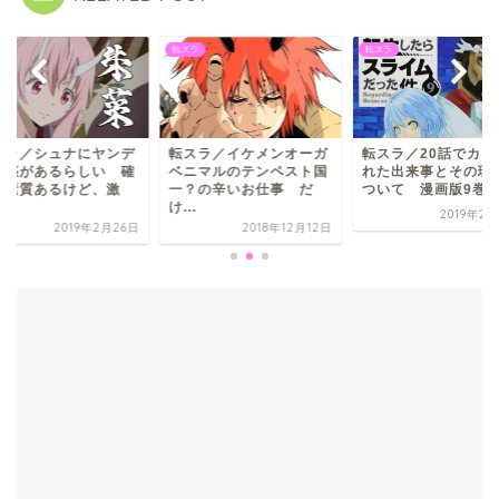
ラ
転スラ
転スラ
スラ／イケメンオーガ
転スラ／20話でカットさ
転スラ／シュナにヤ
ニマルのテンペスト国
れた出来事とその理由に
レ疑惑があるらしい
？の辛いお仕事 だ
ついて 漫画版9巻は...
かに素質あるけど、
.
怒...
2019年2月20日
2018年12月12日
2019年2