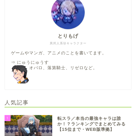
とりもげ
異邦人系珍キャラクター
ゲームやマンガ、アニメのことを書いてます。
⇒
にゅうにゅうす
オバロ、落第騎士、リゼロなど。
人気記事
1
転スラ／本当の最強キャラは誰
か！？ランキングでまとめてみる
【15位まで・WEB版準拠】