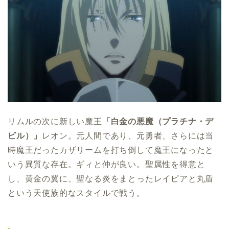
リムルの次に新しい魔王
「白金の悪魔（プラチナ・デ
ビル）」
レオン。元人間であり、元勇者、さらには当
時魔王だったカザリームを打ち倒して魔王になったと
いう異質な存在。ギィと仲が良い。聖属性を得意と
し、黄金の翼に、聖なる炎をまとったレイピアと丸盾
という天使族的なスタイルで戦う。