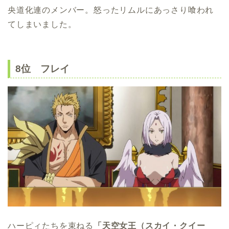
央道化連のメンバー。怒ったリムルにあっさり喰われ
てしまいました。
8位 フレイ
ハーピィたちを束ねる
「天空女王（スカイ・クイー