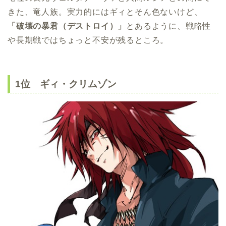
きた、竜人族。実力的にはギィとそん色ないけど、
「破壊の暴君（デストロイ）」
とあるように、戦略性
や長期戦ではちょっと不安が残るところ。
1位 ギィ・クリムゾン