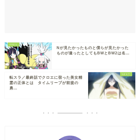
Nが見たかったものと僕らが見たかった
ものが違ったとしてもBWとBW2は名...
転スラ／最終話でクロエに宿った美女精
霊の正体とは タイムリープが前提の
勇...