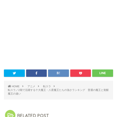
HOME
アニメ
転スラ
転スラ／2期で活躍する十大魔王・八星魔王たちの強さランキング 普通の魔王と覚醒
魔王の違い
RELATED POST