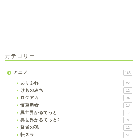
カテゴリー
アニメ
163
ありふれ
22
けものみち
12
ロクアカ
34
慎重勇者
13
異世界かるてっと
12
異世界かるてっと2
3
賢者の孫
12
転スラ
51