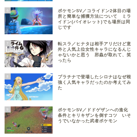
6
ポケモンSV／コライドン2体目の場
所と簡単な捕獲方法について ミラ
イドン(バイオレット)でも場所は同
じです
7
転スラ／ヒナタは相手アリだけど意
外と人気上位女性キャラになるんじ
ゃないかと思う 邪蟲が取れて、笑
ったら
8
プラチナで登場したシロナはなぜ根
強く人気キャラだったのか考えてみ
た
9
ポケモンSV／ドドゲザンへの進化
条件とキリキザンを倒すコツ いそ
うでいなかった武者ポケモン