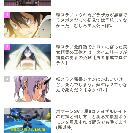
2
転スラ／ユウキカグラザカが黒幕で
ラスボスだって初見では予想してな
かった むしろ主人公っぽい
3
転スラ／最終話でクロエに宿った美
女精霊の正体とは タイムリープが
前提の勇者の受難【勇者育成プログ
ラム】
4
転スラ／秘書シオンはかわいいけ
ど、死んでしまう。蘇生は？てかな
んで死んだ？【ネタバレ】
5
ポケモンSV／星6コノヨザルレイド
の対策と倒し方 とある支援型ポケ
モンを用意すれば野良でも勝てます
(悪以外)