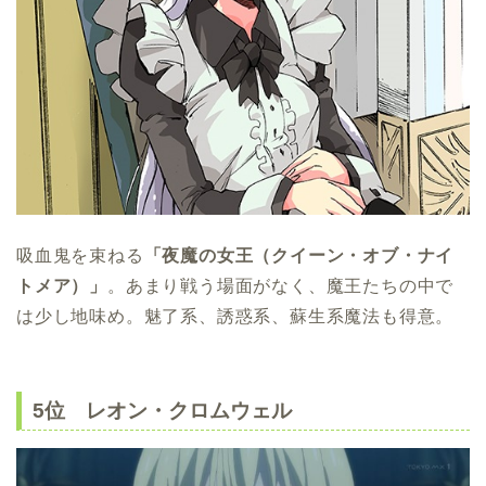
吸血鬼を束ねる
「夜魔の女王（クイーン・オブ・ナイ
トメア）」
。あまり戦う場面がなく、魔王たちの中で
は少し地味め。魅了系、誘惑系、蘇生系魔法も得意。
5位 レオン・クロムウェル