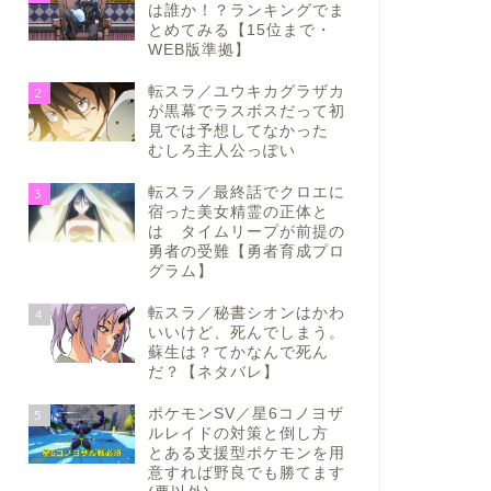
は誰か！？ランキングでま
とめてみる【15位まで・
WEB版準拠】
転スラ／ユウキカグラザカ
2
が黒幕でラスボスだって初
見では予想してなかった
むしろ主人公っぽい
転スラ／最終話でクロエに
3
宿った美女精霊の正体と
は タイムリープが前提の
勇者の受難【勇者育成プロ
グラム】
転スラ／秘書シオンはかわ
4
いいけど、死んでしまう。
蘇生は？てかなんで死ん
だ？【ネタバレ】
ポケモンSV／星6コノヨザ
5
ルレイドの対策と倒し方
とある支援型ポケモンを用
意すれば野良でも勝てます