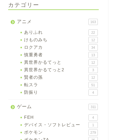
カテゴリー
アニメ
163
ありふれ
22
けものみち
12
ロクアカ
34
慎重勇者
13
異世界かるてっと
12
異世界かるてっと2
3
賢者の孫
12
転スラ
51
防振り
4
ゲーム
311
FEH
4
デバイス・ソフトレビュー
1
ポケモン
279
ポケモンZA