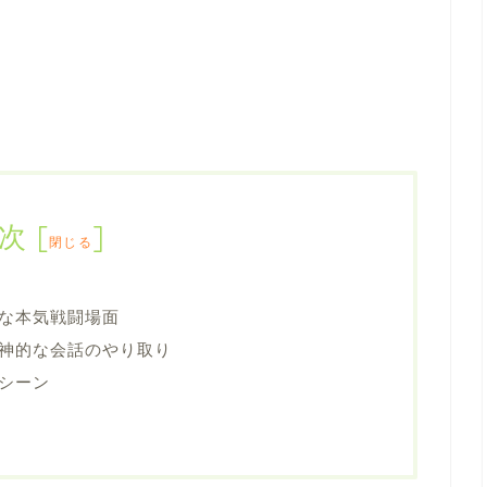
次
[
]
閉じる
な本気戦闘場面
神的な会話のやり取り
シーン