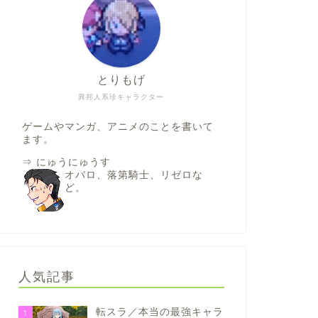
とりもげ
異邦人系珍キャラクター
ゲームやマンガ、アニメのことを書いて
ます。
⇒
にゅうにゅうす
オバロ、落第騎士、リゼロな
ど。
人気記事
転スラ／本当の最強キャラ
1