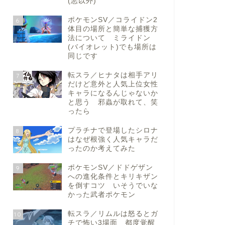
(悪以外)
ポケモンSV／コライドン2
6
体目の場所と簡単な捕獲方
法について ミライドン
(バイオレット)でも場所は
同じです
転スラ／ヒナタは相手アリ
7
だけど意外と人気上位女性
キャラになるんじゃないか
と思う 邪蟲が取れて、笑
ったら
プラチナで登場したシロナ
8
はなぜ根強く人気キャラだ
ったのか考えてみた
ポケモンSV／ドドゲザン
9
への進化条件とキリキザン
を倒すコツ いそうでいな
かった武者ポケモン
転スラ／リムルは怒るとガ
10
チで怖い3場面 都度覚醒