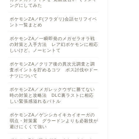
ングにしてみた
ポケモンZA／F(フラダリ)会話セリフイベ
ント一覧まとめ
ポケモンZA／一瞬即発のメガゼラオラ戦
の対策と入手方法 レア幻ポケモンに相応
しいけど、ノーヒントて
ポケモンZA／クリア後の異次元調査と調
査ポイントを貯めるコツ ボス討伐やドー
ナツについて
ポケモンZA／メガレックウザに勝てない
時の対策と攻略法 DLC裏ラストに相応
しい緊張感溢れるバトル
ポケモンZA／ゲンシカイキカイオーガの
弱点・対策案 グラードンよりも必殺技が
避けにくくて強い