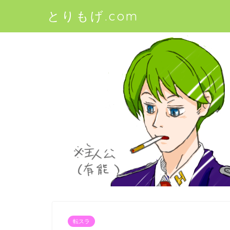
とりもげ.com
転スラ