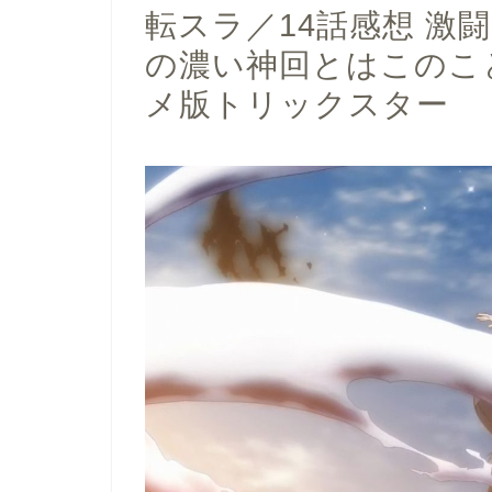
転スラ／14話感想 激
の濃い神回とはこのこ
メ版トリックスター