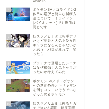
(悪以外)
ポケモンSV／コライドン2
6
体目の場所と簡単な捕獲方
法について ミライドン
(バイオレット)でも場所は
同じです
転スラ／ヒナタは相手アリ
7
だけど意外と人気上位女性
キャラになるんじゃないか
と思う 邪蟲が取れて、笑
ったら
プラチナで登場したシロナ
8
はなぜ根強く人気キャラだ
ったのか考えてみた
ポケモンSV／ドドゲザン
9
への進化条件とキリキザン
を倒すコツ いそうでいな
かった武者ポケモン
転スラ／リムルは怒るとガ
10
チで怖い3場面 都度覚醒