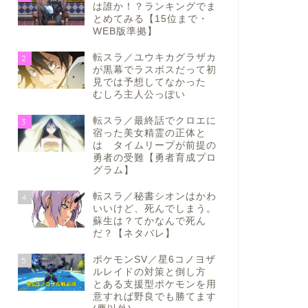
は誰か！？ランキングでま
とめてみる【15位まで・
WEB版準拠】
転スラ／ユウキカグラザカ
2
が黒幕でラスボスだって初
見では予想してなかった
むしろ主人公っぽい
転スラ／最終話でクロエに
3
宿った美女精霊の正体と
は タイムリープが前提の
勇者の受難【勇者育成プロ
グラム】
転スラ／秘書シオンはかわ
4
いいけど、死んでしまう。
蘇生は？てかなんで死ん
だ？【ネタバレ】
ポケモンSV／星6コノヨザ
5
ルレイドの対策と倒し方
とある支援型ポケモンを用
意すれば野良でも勝てます