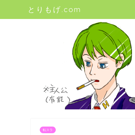
とりもげ.com
転スラ