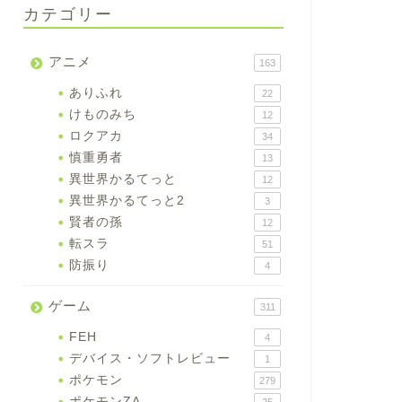
カテゴリー
アニメ
163
ありふれ
22
けものみち
12
ロクアカ
34
慎重勇者
13
異世界かるてっと
12
異世界かるてっと2
3
賢者の孫
12
転スラ
51
防振り
4
ゲーム
311
FEH
4
デバイス・ソフトレビュー
1
ポケモン
279
ポケモンZA