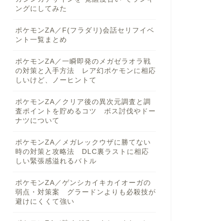
ングにしてみた
ポケモンZA／F(フラダリ)会話セリフイベ
ント一覧まとめ
ポケモンZA／一瞬即発のメガゼラオラ戦
の対策と入手方法 レア幻ポケモンに相応
しいけど、ノーヒントて
ポケモンZA／クリア後の異次元調査と調
査ポイントを貯めるコツ ボス討伐やドー
ナツについて
ポケモンZA／メガレックウザに勝てない
時の対策と攻略法 DLC裏ラストに相応
しい緊張感溢れるバトル
ポケモンZA／ゲンシカイキカイオーガの
弱点・対策案 グラードンよりも必殺技が
避けにくくて強い