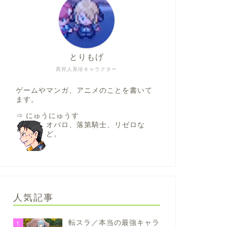
とりもげ
異邦人系珍キャラクター
ゲームやマンガ、アニメのことを書いて
ます。
⇒
にゅうにゅうす
オバロ、落第騎士、リゼロな
ど。
人気記事
転スラ／本当の最強キャラ
1