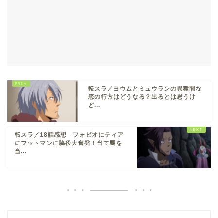
転スラ／ヨウムとミュウランの異種間な
恋の行方はどうなる？出るとは思うけ
ど...
転スラ／18話感想 フォビオにティア
にフットマンに脇役大奮発！当て馬を
当...