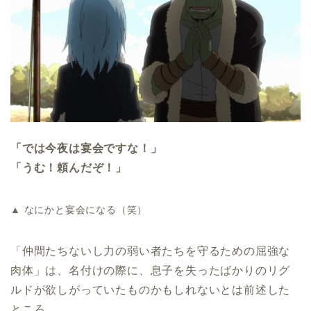
「では今夜は宴会ですな！」
「うむ！頼んだぞ！」
▲ なにかと宴会になる（笑）
「仲間たちないし力の弱い者たちを守るための屈強な
肉体」は、名付けの際に、息子を失ったばかりのリグ
ルドが欲しがっていたものかもしれないとは前述した
ところ。