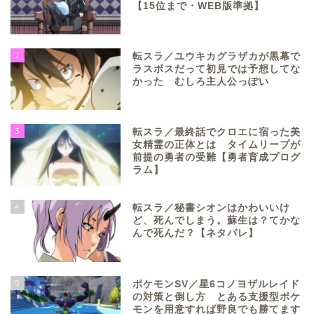
【15位まで・WEB版準拠】
2
転スラ／ユウキカグラザカが黒幕で
ラスボスだって初見では予想してな
かった むしろ主人公っぽい
3
転スラ／最終話でクロエに宿った美
女精霊の正体とは タイムリープが
前提の勇者の受難【勇者育成プログ
ラム】
4
転スラ／秘書シオンはかわいいけ
ど、死んでしまう。蘇生は？てかな
んで死んだ？【ネタバレ】
5
ポケモンSV／星6コノヨザルレイド
の対策と倒し方 とある支援型ポケ
モンを用意すれば野良でも勝てます