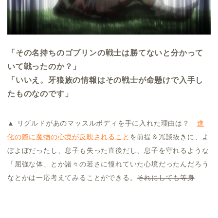
「その名持ちのゴブリンの戦士は勝てないと分かって
いて戦ったのか？」
「いいえ。牙狼族の情報はその戦士が命懸けで入手し
たものなのです」
▲ リグルドがあのマッスルボディを手に入れた理由は？
進
化の際に魔物の心境が反映されること
を前提＆冗談抜きに、よ
ぼよぼだったし、息子も失った直後だし、息子を守れるような
「屈強な体」とか諸々の若さに憧れていた心境だったんだろう
なとかは一応考えてみることができる。
それにしても等身