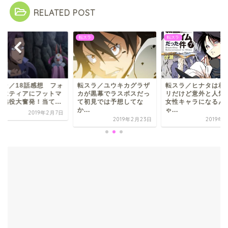
RELATED POST
ラ
転スラ
転スラ
スラ／ユウキカグラザ
転スラ／ヒナタは相手ア
転スラ／18話感想 
が黒幕でラスボスだっ
リだけど意外と人気上位
ビオにティアにフッ
初見では予想してな
女性キャラになるんじ
ンに脇役大奮発！当て.
.
ゃ...
2019年
2019年2月23日
2019年3月1日