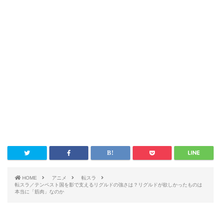
HOME
アニメ
転スラ
転スラ／テンペスト国を影で支えるリグルドの強さは？リグルドが欲しかったものは
本当に「筋肉」なのか