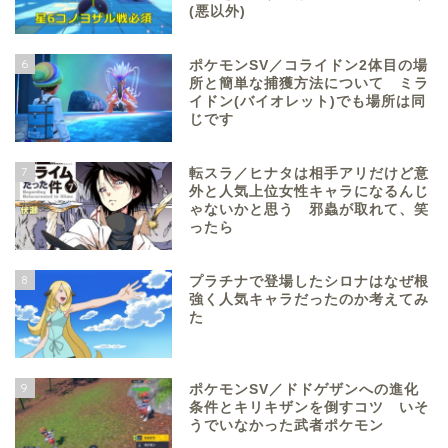
(悪以外)
6
ポケモンSV／コライドン2体目の場
所と簡単な捕獲方法について ミラ
イドン(バイオレット)でも場所は同
じです
7
転スラ／ヒナタは相手アリだけど意
外と人気上位女性キャラになるんじ
ゃないかと思う 邪蟲が取れて、笑
ったら
8
プラチナで登場したシロナはなぜ根
強く人気キャラだったのか考えてみ
た
9
ポケモンSV／ドドゲザンへの進化
条件とキリキザンを倒すコツ いそ
うでいなかった武者ポケモン