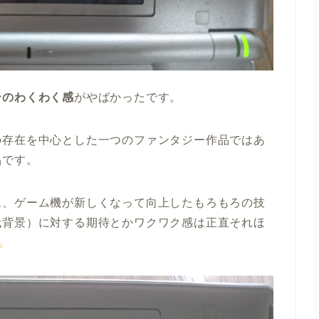
ーのわくわく感
がやばかったです。
の存在を中心とした一つのファンタジー作品ではあ
品です。
ム、ゲーム機が新しくなって向上したもろもろの技
代背景）に対する期待とかワクワク感は正直それほ
。