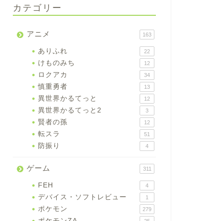
カテゴリー
アニメ
163
ありふれ
22
けものみち
12
ロクアカ
34
慎重勇者
13
異世界かるてっと
12
異世界かるてっと2
3
賢者の孫
12
転スラ
51
防振り
4
ゲーム
311
FEH
4
デバイス・ソフトレビュー
1
ポケモン
279
ポケモンZA