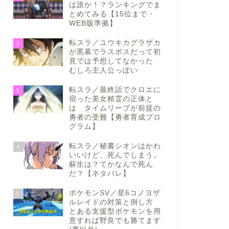
は誰か！？ランキングでま
とめてみる【15位まで・
WEB版準拠】
転スラ／ユウキカグラザカ
2
が黒幕でラスボスだって初
見では予想してなかった
むしろ主人公っぽい
転スラ／最終話でクロエに
3
宿った美女精霊の正体と
は タイムリープが前提の
勇者の受難【勇者育成プロ
グラム】
転スラ／秘書シオンはかわ
4
いいけど、死んでしまう。
蘇生は？てかなんで死ん
だ？【ネタバレ】
ポケモンSV／星6コノヨザ
5
ルレイドの対策と倒し方
とある支援型ポケモンを用
意すれば野良でも勝てます