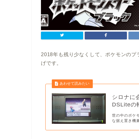
2018年も残り少なくして、ポケモンの
げです。
シロナに
DSLit
世の中のポケ
な据え置き機兼