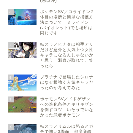
(悪以外)
ポケモンSV／コライドン2
6
体目の場所と簡単な捕獲方
法について ミライドン
(バイオレット)でも場所は
同じです
転スラ／ヒナタは相手アリ
7
だけど意外と人気上位女性
キャラになるんじゃないか
と思う 邪蟲が取れて、笑
ったら
プラチナで登場したシロナ
8
はなぜ根強く人気キャラだ
ったのか考えてみた
ポケモンSV／ドドゲザン
9
への進化条件とキリキザン
を倒すコツ いそうでいな
かった武者ポケモン
転スラ／リムルは怒るとガ
10
チで怖い3場面 都度覚醒