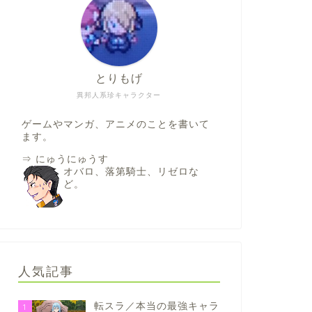
とりもげ
異邦人系珍キャラクター
ゲームやマンガ、アニメのことを書いて
ます。
⇒
にゅうにゅうす
オバロ、落第騎士、リゼロな
ど。
人気記事
転スラ／本当の最強キャラ
1