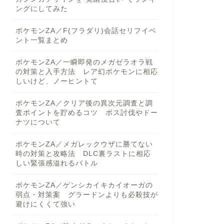
ングにしてみた
ポケモンZA／F(フラダリ)会話セリフイベ
ント一覧まとめ
ポケモンZA／一瞬即発のメガゼラオラ戦
の対策と入手方法 レア幻ポケモンに相応
しいけど、ノーヒントて
ポケモンZA／クリア後の異次元調査と調
査ポイントを貯めるコツ ボス討伐やドー
ナツについて
ポケモンZA／メガレックウザに勝てない
時の対策と攻略法 DLC裏ラストに相応
しい緊張感溢れるバトル
ポケモンZA／ゲンシカイキカイオーガの
弱点・対策案 グラードンよりも必殺技が
避けにくくて強い