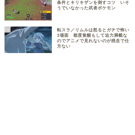
条件とキリキザンを倒すコツ いそ
うでいなかった武者ポケモン
10
転スラ／リムルは怒るとガチで怖い
3場面 都度覚醒もして迫力満載な
のでアニメで見れないのが残念で仕
方ない