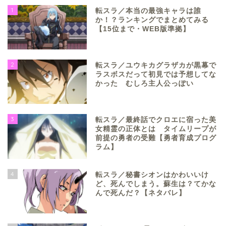
1
転スラ／本当の最強キャラは誰
か！？ランキングでまとめてみる
【15位まで・WEB版準拠】
2
転スラ／ユウキカグラザカが黒幕で
ラスボスだって初見では予想してな
かった むしろ主人公っぽい
3
転スラ／最終話でクロエに宿った美
女精霊の正体とは タイムリープが
前提の勇者の受難【勇者育成プログ
ラム】
4
転スラ／秘書シオンはかわいいけ
ど、死んでしまう。蘇生は？てかな
んで死んだ？【ネタバレ】