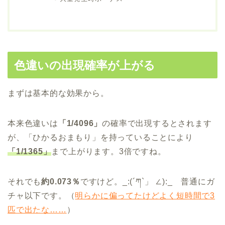
色違いの出現確率が上がる
まずは基本的な効果から。
本来色違いは
「1/4096」
の確率で出現するとされます
が、「ひかるおまもり」を持っていることにより
「1/1365」
まで上がります。3倍ですね。
それでも
約0.073％
ですけど。_:(´ཀ`」 ∠):_ 普通にガ
チャ以下です。（
明らかに偏ってたけどよく短時間で3
匹で出たな……
）