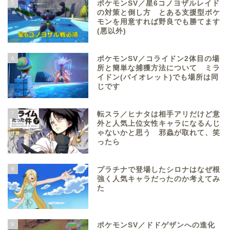
5
ポケモンSV／星6コノヨザルレイド
の対策と倒し方 とある支援型ポケ
モンを用意すれば野良でも勝てます
(悪以外)
6
ポケモンSV／コライドン2体目の場
所と簡単な捕獲方法について ミラ
イドン(バイオレット)でも場所は同
じです
7
転スラ／ヒナタは相手アリだけど意
外と人気上位女性キャラになるんじ
ゃないかと思う 邪蟲が取れて、笑
ったら
8
プラチナで登場したシロナはなぜ根
強く人気キャラだったのか考えてみ
た
9
ポケモンSV／ドドゲザンへの進化