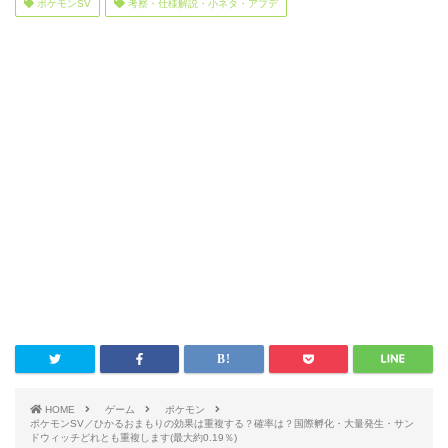
ポケモンSV
考察・仕様解説・小ネタ・アプデ
HOME
ゲーム
ポケモン
ポケモンSV／ひかるおまもりの効果は重複する？確率は？国際孵化・大量発生・サン
ドウィッチどれとも重複します(最大約0.19％)