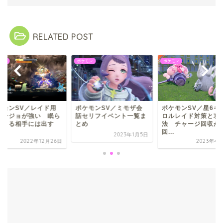
RELATED POST
モン
ポケモン
ポケモン
ケモンSV／レイド用
ポケモンSV／ミモザ会
ポケモンSV／星6キ
マージョが強い 眠ら
話セリフイベント一覧ま
ロルレイド対策と攻
てくる相手には出す
とめ
法 チャージ回収が
.
回...
2023年1月5日
2022年12月26日
2023年4月