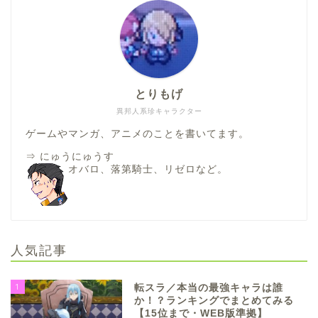
とりもげ
異邦人系珍キャラクター
ゲームやマンガ、アニメのことを書いてます。
⇒
にゅうにゅうす
オバロ、落第騎士、リゼロなど。
人気記事
1
転スラ／本当の最強キャラは誰
か！？ランキングでまとめてみる
【15位まで・WEB版準拠】