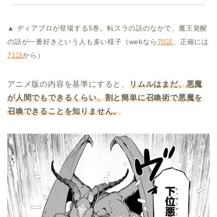
▲ ディアブロが登場する5巻。転スラの話のなかで、魔王覚醒
の話が一番好きという人も多い様子（webなら
70話
、正確には
71話
から）
アニメ版の内容を基準にすると、
リムルはまだ、悪魔
が人間でもできるくらい、割と簡単に召喚術で悪魔を
召喚できることを知りません。