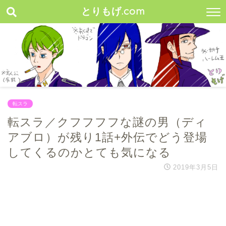
とりもげ.com
転スラ
転スラ／クフフフフな謎の男（ディ
アブロ）が残り1話+外伝でどう登場
してくるのかとても気になる
2019年3月5日