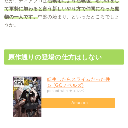
たが、ディアブロは
召喚術により召喚後、名づけをし
て軍勢に加わると言う新しいやり方で仲間になった魔
物の一人です。
中盤の始まり、といったところでしょ
うか。
原作通りの登場の仕方はしない
転生したらスライムだった件
５ (GCノベルズ)
posted with
カエレバ
Amazon