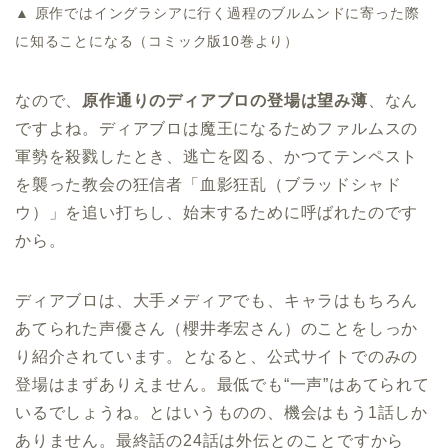
▲ 原作ではイングラシアに行く過程のブルムンドに寄った際
に知ることになる（コミック版10巻より）
なので、
原作通りのディアブロの登場は望み薄
、なん
ですよね。ディアブロは魔王になるためファルムスの
軍勢を殺戮したとき、逃亡を図る、かつてテンペスト
を襲った教会の狂信者「血影狂乱（ブラッドシャド
ウ）」を追い打ちし、始末するために呼ばれたのです
から。
ディアブロは、大手メディアでも、キャラはもちろん
あてられた声優さん（櫻井孝宏さん）のことをしっか
り紹介されています。となると、公式サイトでのみの
登場はまずありえません。最低でも“一声”はあてられて
いるでしょうね。とはいうものの、機会はもう1話しか
ありません。最終話の24話は外伝とのことですから