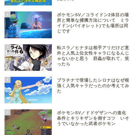
6
ポケモンSV／コライドン2体目の場
所と簡単な捕獲方法について ミラ
イドン(バイオレット)でも場所は同
じです
7
転スラ／ヒナタは相手アリだけど意
外と人気上位女性キャラになるんじ
ゃないかと思う 邪蟲が取れて、笑
ったら
8
プラチナで登場したシロナはなぜ根
強く人気キャラだったのか考えてみ
た
9
ポケモンSV／ドドゲザンへの進化
条件とキリキザンを倒すコツ いそ
うでいなかった武者ポケモン