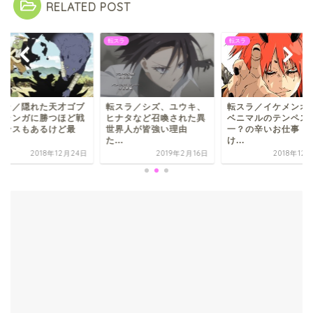
RELATED POST
ラ
転スラ
転スラ
スラ／シズ、ユウキ、
転スラ／イケメンオーガ
転スラ／隠れた天才
ナタなど召喚された異
ベニマルのテンペスト国
タ！ランガに勝つほ
界人が皆強い理由
一？の辛いお仕事 だ
闘センスもあるけど
.
け...
強...
2019年2月16日
2018年12月12日
2018年12