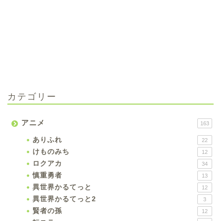
カテゴリー
アニメ
163
ありふれ
22
けものみち
12
ロクアカ
34
慎重勇者
13
異世界かるてっと
12
異世界かるてっと2
3
賢者の孫
12