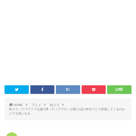
HOME
アニメ
転スラ
転スラ／クフフフフな謎の男（ディアブロ）が残り1話+外伝でどう登場してくるのか
とても気になる