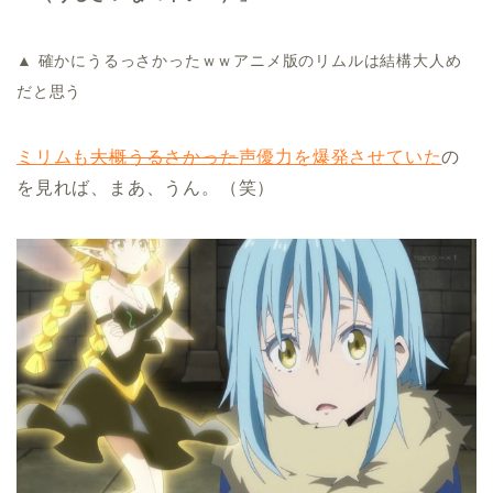
▲ 確かにうるっさかったｗｗアニメ版のリムルは結構大人め
だと思う
ミリムも
大概うるさかった
声優力を爆発させていた
の
を見れば、まあ、うん。（笑）