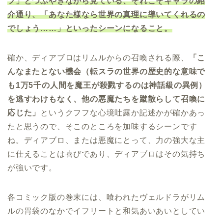
フ」とつぶやきながら見ている、それこそキャラの紹
介通り、「あなた様なら世界の真理に導いてくれるの
でしょう……」といったシーンになること。
確か、ディアブロはリムルからの召喚される際、
「こ
んなまたとない機会（転スラの世界の歴史的な意味で
も1万5千の人間を魔王が殺戮するのは神話級の異例）
を逃すわけもなく、他の悪魔たちを蹴散らして召喚に
応じた」
というクフフな心境吐露か記述かが確かあっ
たと思うので、そこのところを加味するシーンです
ね。ディアブロ、または悪魔にとって、力の強大な主
に仕えることは喜びであり、ディアブロはその気持ち
が強いです。
各コミック版の巻末には、喰われたヴェルドラがリム
ルの胃袋のなかでイフリートと和気あいあいとしてい