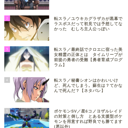
2
転スラ／ユウキカグラザカが黒幕で
ラスボスだって初見では予想してな
かった むしろ主人公っぽい
3
転スラ／最終話でクロエに宿った美
女精霊の正体とは タイムリープが
前提の勇者の受難【勇者育成プログ
ラム】
4
転スラ／秘書シオンはかわいいけ
ど、死んでしまう。蘇生は？てかな
んで死んだ？【ネタバレ】
5
ポケモンSV／星6コノヨザルレイド
の対策と倒し方 とある支援型ポケ
モンを用意すれば野良でも勝てます
(悪以外)