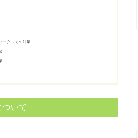
ユータンでの対策
策
策
について