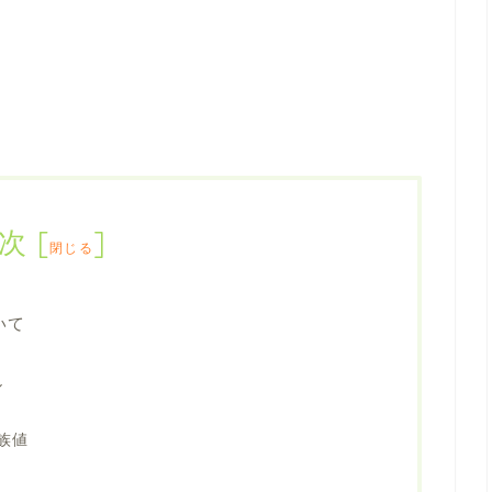
次
[
]
閉じる
いて
ル
族値