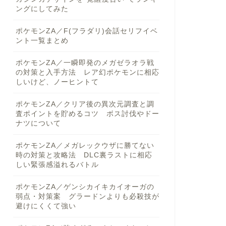
ングにしてみた
ポケモンZA／F(フラダリ)会話セリフイベ
ント一覧まとめ
ポケモンZA／一瞬即発のメガゼラオラ戦
の対策と入手方法 レア幻ポケモンに相応
しいけど、ノーヒントて
ポケモンZA／クリア後の異次元調査と調
査ポイントを貯めるコツ ボス討伐やドー
ナツについて
ポケモンZA／メガレックウザに勝てない
時の対策と攻略法 DLC裏ラストに相応
しい緊張感溢れるバトル
ポケモンZA／ゲンシカイキカイオーガの
弱点・対策案 グラードンよりも必殺技が
避けにくくて強い