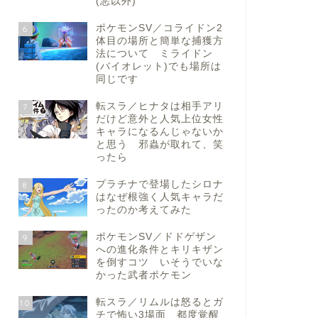
(悪以外)
ポケモンSV／コライドン2
6
体目の場所と簡単な捕獲方
法について ミライドン
(バイオレット)でも場所は
同じです
転スラ／ヒナタは相手アリ
7
だけど意外と人気上位女性
キャラになるんじゃないか
と思う 邪蟲が取れて、笑
ったら
プラチナで登場したシロナ
8
はなぜ根強く人気キャラだ
ったのか考えてみた
ポケモンSV／ドドゲザン
9
への進化条件とキリキザン
を倒すコツ いそうでいな
かった武者ポケモン
転スラ／リムルは怒るとガ
10
チで怖い3場面 都度覚醒