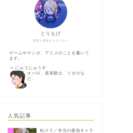
とりもげ
異邦人系珍キャラクター
ゲームやマンガ、アニメのことを書いて
ます。
⇒
にゅうにゅうす
オバロ、落第騎士、リゼロな
ど。
人気記事
転スラ／本当の最強キャラ
1