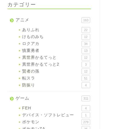
カテゴリー
アニメ
163
ありふれ
22
けものみち
12
ロクアカ
34
慎重勇者
13
異世界かるてっと
12
異世界かるてっと2
3
賢者の孫
12
転スラ
51
防振り
4
ゲーム
311
FEH
4
デバイス・ソフトレビュー
1
ポケモン
279
ポケモンZA