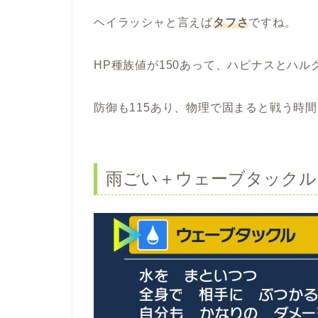
ヘイラッシャと言えば
タフさ
ですね。
HP種族値が150あって、ハピナスとハ
防御も115あり、物理で固まると戦う時
雨ごい＋ウェーブタックル