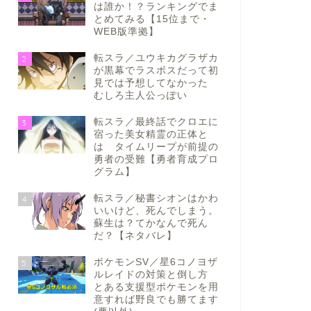
は誰か！？ランキングでま
とめてみる【15位まで・
WEB版準拠】
転スラ／ユウキカグラザカ
2
が黒幕でラスボスだって初
見では予想してなかった
むしろ主人公っぽい
転スラ／最終話でクロエに
3
宿った美女精霊の正体と
は タイムリープが前提の
勇者の受難【勇者育成プロ
グラム】
転スラ／秘書シオンはかわ
4
いいけど、死んでしまう。
蘇生は？てかなんで死ん
だ？【ネタバレ】
ポケモンSV／星6コノヨザ
5
ルレイドの対策と倒し方
とある支援型ポケモンを用
意すれば野良でも勝てます