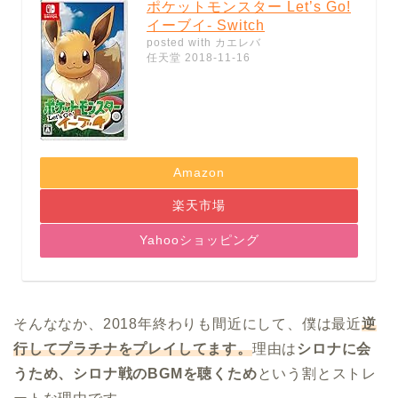
ポケットモンスター Let’s Go!
イーブイ- Switch
posted with
カエレバ
任天堂 2018-11-16
Amazon
楽天市場
Yahooショッピング
そんななか、2018年終わりも間近にして、僕は最近
逆
行してプラチナをプレイしてます。
理由は
シロナに会
うため、シロナ戦のBGMを聴くため
という割とストレ