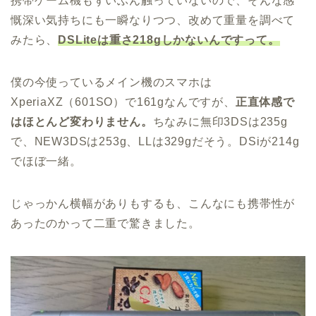
携帯ゲーム機もずいぶん触っていないので、そんな感
慨深い気持ちにも一瞬なりつつ、改めて重量を調べて
みたら、
DSLiteは重さ218gしかないんですって。
僕の今使っているメイン機のスマホは
XperiaXZ（601SO）で161gなんですが、
正直体感で
はほとんど変わりません。
ちなみに無印3DSは235g
で、NEW3DSは253g、LLは329gだそう。DSiが214g
でほぼ一緒。
じゃっかん横幅がありもするも、こんなにも携帯性が
あったのかって二重で驚きました。