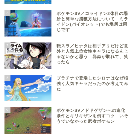
6
ポケモンSV／コライドン2体目の場
所と簡単な捕獲方法について ミラ
イドン(バイオレット)でも場所は同
じです
7
転スラ／ヒナタは相手アリだけど意
外と人気上位女性キャラになるんじ
ゃないかと思う 邪蟲が取れて、笑
ったら
8
プラチナで登場したシロナはなぜ根
強く人気キャラだったのか考えてみ
た
9
ポケモンSV／ドドゲザンへの進化
条件とキリキザンを倒すコツ いそ
うでいなかった武者ポケモン