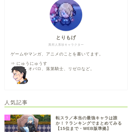
とりもげ
異邦人系珍キャラクター
ゲームやマンガ、アニメのことを書いてます。
⇒
にゅうにゅうす
オバロ、落第騎士、リゼロなど。
人気記事
1
転スラ／本当の最強キャラは誰
か！？ランキングでまとめてみる
【15位まで・WEB版準拠】