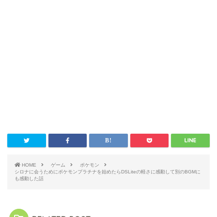
HOME
ゲーム
ポケモン
シロナに会うためにポケモンプラチナを始めたらDSLiteの軽さに感動して別のBGMに
も感動した話