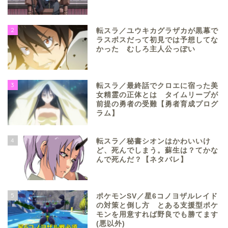
2
転スラ／ユウキカグラザカが黒幕で
ラスボスだって初見では予想してな
かった むしろ主人公っぽい
3
転スラ／最終話でクロエに宿った美
女精霊の正体とは タイムリープが
前提の勇者の受難【勇者育成プログ
ラム】
4
転スラ／秘書シオンはかわいいけ
ど、死んでしまう。蘇生は？てかな
んで死んだ？【ネタバレ】
5
ポケモンSV／星6コノヨザルレイド
の対策と倒し方 とある支援型ポケ
モンを用意すれば野良でも勝てます
(悪以外)