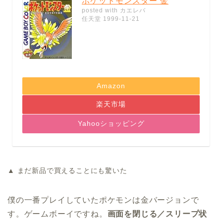
ポケットモンスター 金
posted with
カエレバ
任天堂 1999-11-21
Amazon
楽天市場
Yahooショッピング
▲ まだ新品で買えることにも驚いた
僕の一番プレイしていたポケモンは金バージョンで
す。ゲームボーイですね。
画面を閉じる／スリープ状