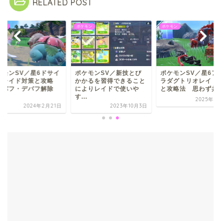
RELATED POST
モン
ポケモン
ポケモン
ケモンSV／星6ドサイ
ポケモンSV／新技とび
ポケモンSV／星6ア
ンレイド対策と攻略
かかるを習得できること
ラダグトリオレイド
 バフ・デバフ解除
によりレイドで使いや
と攻略法 思わず共演.
.
す...
2025年3
2024年2月21日
2023年10月3日