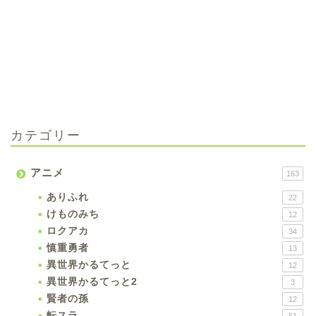
カテゴリー
アニメ
163
ありふれ
22
けものみち
12
ロクアカ
34
慎重勇者
13
異世界かるてっと
12
異世界かるてっと2
3
賢者の孫
12
転スラ
51