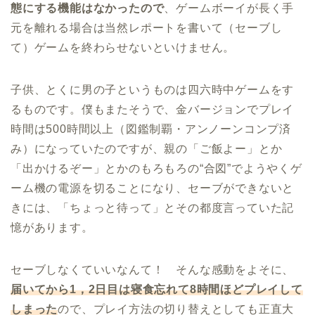
態にする機能はなかったので
、ゲームボーイが長く手
元を離れる場合は当然レポートを書いて（セーブし
て）ゲームを終わらせないといけません。
子供、とくに男の子というものは四六時中ゲームをす
るものです。僕もまたそうで、金バージョンでプレイ
時間は500時間以上（図鑑制覇・アンノーンコンプ済
み）になっていたのですが、親の「ご飯よー」とか
「出かけるぞー」とかのもろもろの“合図”でようやくゲ
ーム機の電源を切ることになり、セーブができないと
きには、「ちょっと待って」とその都度言っていた記
憶があります。
セーブしなくていいなんて！ そんな感動をよそに、
届いてから1，2日目は寝食忘れて8時間ほどプレイして
しまった
ので、プレイ方法の切り替えとしても正直大