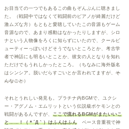
お目当ての一つでもあるこの曲もぞんぶんに聴きまし
た。（戦闘中ではなくて戦闘前のピアノが綺麗だけど
激ムズな方）もともと愛聴していたこの音源もゲーム
音源なので、あまり感動はなかったりしますが、シロ
ナという人物像をろくに知らずにいたので、クールビ
ューティーっぽいけどそうでないところとか、考古学
者で神話にも明るいとことか、彼女の人となりを知れ
ただけでもうれしかったところ。（ちなみに海外版名
はシンシア。脱いだらすごいとか言われてますが、
そ
んなこと
）
それとうれしい発見も。プラチナ内BGMで、ユクシ
ー・アグノム・エムリットという伝説級ポケモンとの
戦闘があるんですが、
ここで流れるBGMがまたいいこ
と……！（＊´Д｀）はふんはふん
ベース音重視で神