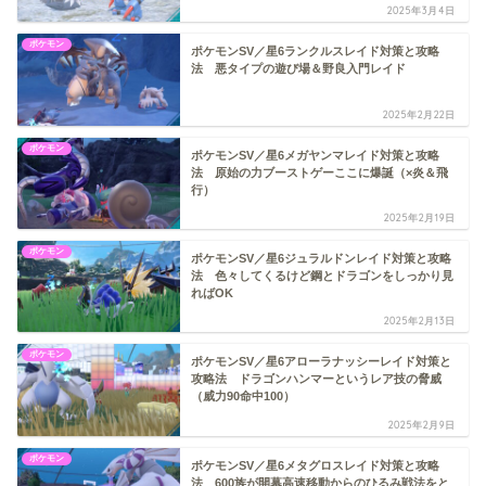
2025年3月4日
ポケモン
ポケモンSV／星6ランクルスレイド対策と攻略
法 悪タイプの遊び場＆野良入門レイド
2025年2月22日
ポケモン
ポケモンSV／星6メガヤンマレイド対策と攻略
法 原始の力ブーストゲーここに爆誕（×炎＆飛
行）
2025年2月19日
ポケモン
ポケモンSV／星6ジュラルドンレイド対策と攻略
法 色々してくるけど鋼とドラゴンをしっかり見
ればOK
2025年2月13日
ポケモン
ポケモンSV／星6アローラナッシーレイド対策と
攻略法 ドラゴンハンマーというレア技の脅威
（威力90命中100）
2025年2月9日
ポケモン
ポケモンSV／星6メタグロスレイド対策と攻略
法 600族が開幕高速移動からのひるみ戦法をと