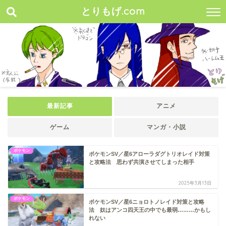
とりもげ.com
最新記事
アニメ
ゲーム
マンガ・小説
ポケモン
ポケモンSV／星6アローラダグトリオレイド対策
と攻略法 思わず共演させてしまった相手
2025年3月13日
ポケモン
ポケモンSV／星6ニョロトノレイド対策と攻略
法 奴はアンコ四天王の中でも最弱………かもし
れない