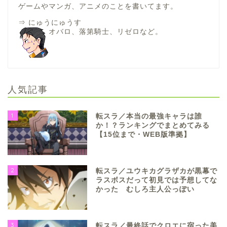
ゲームやマンガ、アニメのことを書いてます。
⇒
にゅうにゅうす
オバロ、落第騎士、リゼロなど。
人気記事
1
転スラ／本当の最強キャラは誰
か！？ランキングでまとめてみる
【15位まで・WEB版準拠】
2
転スラ／ユウキカグラザカが黒幕で
ラスボスだって初見では予想してな
かった むしろ主人公っぽい
3
転スラ／最終話でクロエに宿った美