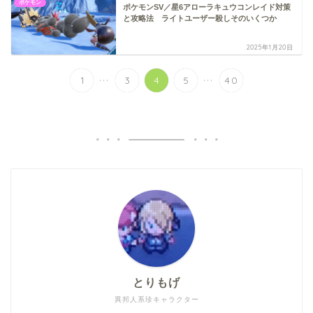
ポケモン
ポケモンSV／星6アローラキュウコンレイド対策
と攻略法 ライトユーザー殺しそのいくつか
2025年1月20日
...
...
1
3
4
5
40
とりもげ
異邦人系珍キャラクター