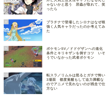
外と人気上位女性キャラになるんじ
ゃないかと思う 邪蟲が取れて、笑
ったら
8
プラチナで登場したシロナはなぜ根
強く人気キャラだったのか考えてみ
た
9
ポケモンSV／ドドゲザンへの進化
条件とキリキザンを倒すコツ いそ
うでいなかった武者ポケモン
10
転スラ／リムルは怒るとガチで怖い
3場面 都度覚醒もして迫力満載な
のでアニメで見れないのが残念で仕
方ない