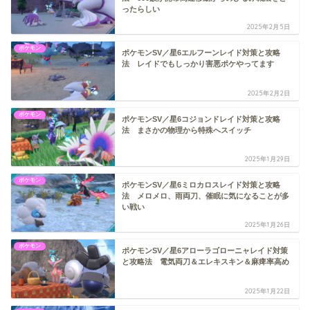
ったらしい
2025年2月5日
ポケモン
ポケモンSV／星6エルフーンレイド対策と攻略
法 レイドでもしっかり害悪ポケやってます
2025年2月2日
ポケモン
ポケモンSV／星6コジョンドレイド対策と攻略
法 まさかの物理から特殊へスイッチ
2025年1月29日
ポケモン
ポケモンSV／星6ミロカロスレイド対策と攻略
法 メロメロ、雨両刀、催眠に気になることが多
い戦い
2025年1月26日
ポケモン
ポケモンSV／星6アローラゴローニャレイド対策
と攻略法 電気両刀＆エレキスキン＆麻痺率高め
2025年1月22日