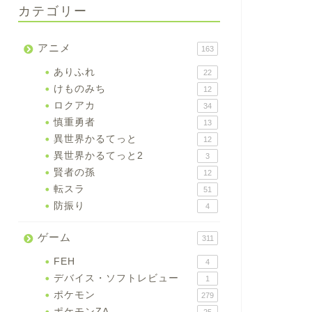
カテゴリー
アニメ
163
ありふれ
22
けものみち
12
ロクアカ
34
慎重勇者
13
異世界かるてっと
12
異世界かるてっと2
3
賢者の孫
12
転スラ
51
防振り
4
ゲーム
311
FEH
4
デバイス・ソフトレビュー
1
ポケモン
279
ポケモンZA