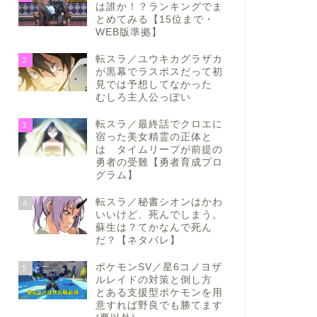
は誰か！？ランキングでま
とめてみる【15位まで・
WEB版準拠】
転スラ／ユウキカグラザカ
2
が黒幕でラスボスだって初
見では予想してなかった
むしろ主人公っぽい
転スラ／最終話でクロエに
3
宿った美女精霊の正体と
は タイムリープが前提の
勇者の受難【勇者育成プロ
グラム】
転スラ／秘書シオンはかわ
4
いいけど、死んでしまう。
蘇生は？てかなんで死ん
だ？【ネタバレ】
ポケモンSV／星6コノヨザ
5
ルレイドの対策と倒し方
とある支援型ポケモンを用
意すれば野良でも勝てます