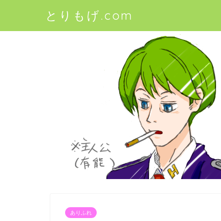
とりもげ.com
ありふれ