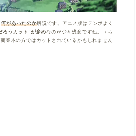
、
何があったのか
解説です。アニメ版はテンポよく
だろうカット”が多め
なのが少々残念ですね。（ち
、商業本の方ではカットされているかもしれません