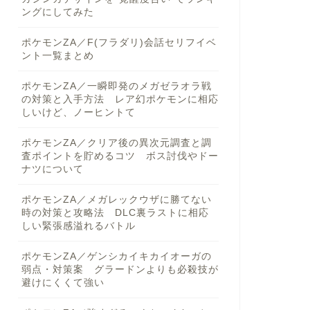
ングにしてみた
ポケモンZA／F(フラダリ)会話セリフイベ
ント一覧まとめ
ポケモンZA／一瞬即発のメガゼラオラ戦
の対策と入手方法 レア幻ポケモンに相応
しいけど、ノーヒントて
ポケモンZA／クリア後の異次元調査と調
査ポイントを貯めるコツ ボス討伐やドー
ナツについて
ポケモンZA／メガレックウザに勝てない
時の対策と攻略法 DLC裏ラストに相応
しい緊張感溢れるバトル
ポケモンZA／ゲンシカイキカイオーガの
弱点・対策案 グラードンよりも必殺技が
避けにくくて強い