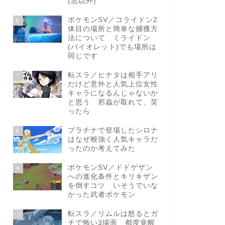
(悪以外)
ポケモンSV／コライドン2
6
体目の場所と簡単な捕獲方
法について ミライドン
(バイオレット)でも場所は
同じです
転スラ／ヒナタは相手アリ
7
だけど意外と人気上位女性
キャラになるんじゃないか
と思う 邪蟲が取れて、笑
ったら
プラチナで登場したシロナ
8
はなぜ根強く人気キャラだ
ったのか考えてみた
ポケモンSV／ドドゲザン
9
への進化条件とキリキザン
を倒すコツ いそうでいな
かった武者ポケモン
転スラ／リムルは怒るとガ
10
チで怖い3場面 都度覚醒