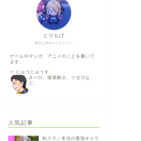
とりもげ
異邦人系珍キャラクター
ゲームやマンガ、アニメのことを書いて
ます。
⇒
にゅうにゅうす
オバロ、落第騎士、リゼロな
ど。
人気記事
転スラ／本当の最強キャラ
1