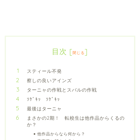
目次
[
]
閉じる
スティール不発
察しの良いアインズ
ターニャの作戦とスバルの作戦
ｿｹﾞｷｯ ｿｹﾞｷｯ
最後はターニャ
まさかの2期！ 転校生は他作品からくるの
か？
他作品からなら何から？