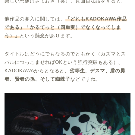
楽しい想像はさておき（笑）、真面目な話をすると、
他作品の参入に関しては、
「どれもKADOKAWA作品
である」「かるてっと（四重奏）でなくなってしま
う）」
という懸念があります。
タイトルはどうにでもなるのでともかく（カズマとス
バルにつっこませればOKという強行突破もある）、
KADOKAWAからとなると、
劣等生、デスマ、盾の勇
者、賢者の孫、そして蜘蛛子
などですね。