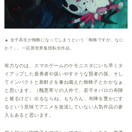
▲ 女子高生が蜘蛛になってしまうという「蜘蛛ですが、なに
か？」。一応異世界集団転生作品。
有力なのは、スマホゲームのケモニスタにいち早くタ
イアップした盾勇者や扱いやすそうな賢者の孫、そし
てインパクトと新鮮さを兼ね備えた蜘蛛子とかかなぁ
と思います。（醜悪寄りの人外で、若干オバロの布陣
と被るけど）出るならね。もちろん、布陣を豊かにす
るという意味でアニメを放送していない人気作品の参
入もあると思います。