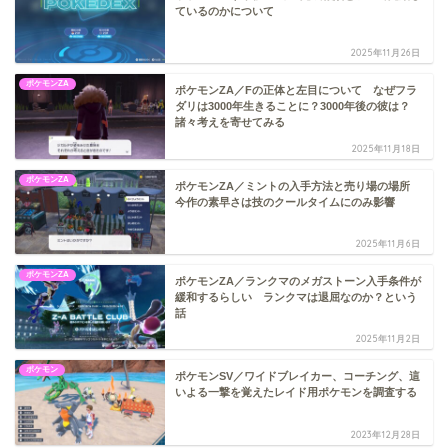
ているのかについて
2025年11月26日
ポケモンZA
ポケモンZA／Fの正体と左目について なぜフラ
ダリは3000年生きることに？3000年後の彼は？
諸々考えを寄せてみる
2025年11月18日
ポケモンZA
ポケモンZA／ミントの入手方法と売り場の場所
今作の素早さは技のクールタイムにのみ影響
2025年11月6日
ポケモンZA
ポケモンZA／ランクマのメガストーン入手条件が
緩和するらしい ランクマは退屈なのか？という
話
2025年11月2日
ポケモン
ポケモンSV／ワイドブレイカー、コーチング、這
いよる一撃を覚えたレイド用ポケモンを調査する
2023年12月28日