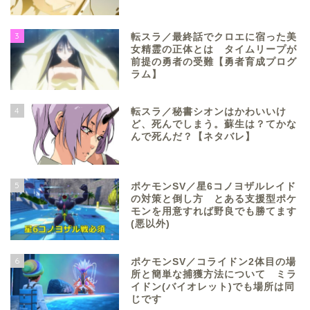
3
転スラ／最終話でクロエに宿った美
女精霊の正体とは タイムリープが
前提の勇者の受難【勇者育成プログ
ラム】
4
転スラ／秘書シオンはかわいいけ
ど、死んでしまう。蘇生は？てかな
んで死んだ？【ネタバレ】
5
ポケモンSV／星6コノヨザルレイド
の対策と倒し方 とある支援型ポケ
モンを用意すれば野良でも勝てます
(悪以外)
6
ポケモンSV／コライドン2体目の場
所と簡単な捕獲方法について ミラ
イドン(バイオレット)でも場所は同
じです