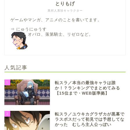
とりもげ
異邦人系珍キャラクター
ゲームやマンガ、アニメのことを書いてます。
⇒
にゅうにゅうす
オバロ、落第騎士、リゼロなど。
人気記事
1
転スラ／本当の最強キャラは誰
か！？ランキングでまとめてみる
【15位まで・WEB版準拠】
2
転スラ／ユウキカグラザカが黒幕で
ラスボスだって初見では予想してな
かった むしろ主人公っぽい