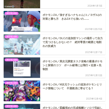
2026年1月5日
ポケモンZA
ポケモンZA／強すぎるハナちゃん(コノヨザル)の
対策と勝ち方 きみZAでも強いの……
2025年12月25日
ポケモンZA
ポケモンZA／DLCの追加技マシンの場所って自力
で見つけるしかないの？ 絶対零度の範囲と地割
れの技威力
2025年12月17日
ポケモンZA
ポケモンZA／異次元調査タスク攻略の最適ポケモ
ンと探索のコツ ボール破壊には飛行＋近接＋先
制技
2025年12月12日
ポケモンZA
ポケモンZA／M次元ラッシュの追加ポケモンとリ
ーク情報について 不遇救済に寄せてる？
2025年12月4日
ポケモンZA
ポケモンZA／図鑑埋めの完成報酬とソロで完結し