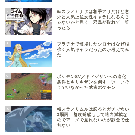
7
転スラ／ヒナタは相手アリだけど意
外と人気上位女性キャラになるんじ
ゃないかと思う 邪蟲が取れて、笑
ったら
8
プラチナで登場したシロナはなぜ根
強く人気キャラだったのか考えてみ
た
9
ポケモンSV／ドドゲザンへの進化
条件とキリキザンを倒すコツ いそ
うでいなかった武者ポケモン
10
転スラ／リムルは怒るとガチで怖い
3場面 都度覚醒もして迫力満載な
のでアニメで見れないのが残念で仕
方ない