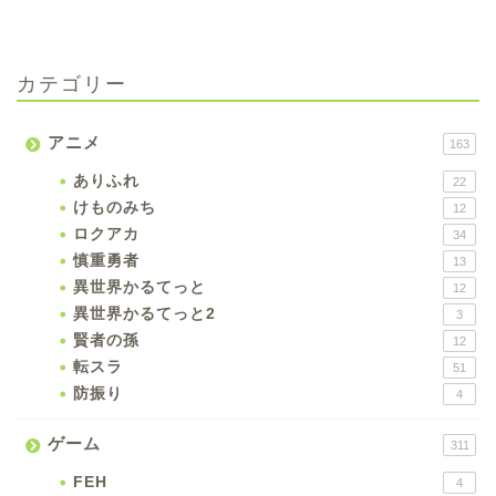
カテゴリー
アニメ
163
ありふれ
22
けものみち
12
ロクアカ
34
慎重勇者
13
異世界かるてっと
12
異世界かるてっと2
3
賢者の孫
12
転スラ
51
防振り
4
ゲーム
311
FEH
4