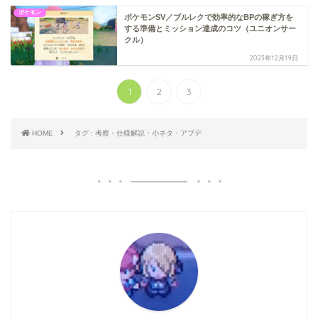
ポケモン
ポケモンSV／ブルレクで効率的なBPの稼ぎ方を
する準備とミッション達成のコツ（ユニオンサー
クル）
2023年12月19日
1
2
3
HOME
タグ : 考察・仕様解説・小ネタ・アプデ