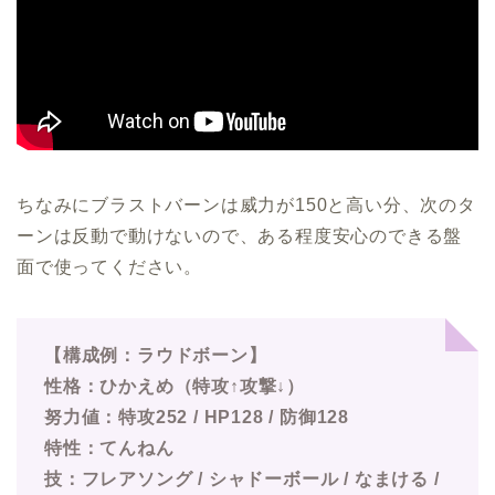
ちなみにブラストバーンは威力が150と高い分、次のタ
ーンは反動で動けないので、ある程度安心のできる盤
面で使ってください。
【構成例：ラウドボーン】
性格：ひかえめ（特攻↑攻撃↓）
努力値：特攻252 / HP128 / 防御128
特性：てんねん
技：フレアソング / シャドーボール / なまける /