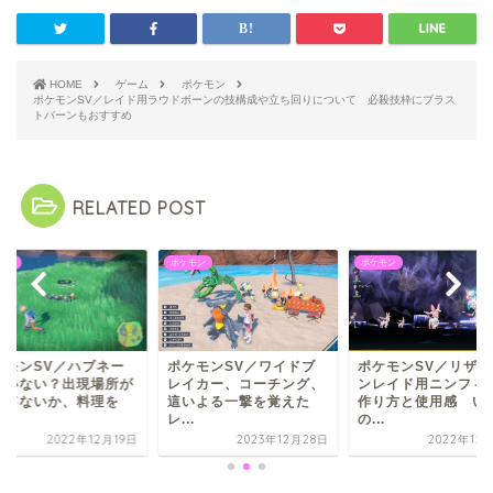
HOME
ゲーム
ポケモン
ポケモンSV／レイド用ラウドボーンの技構成や立ち回りについて 必殺技枠にブラス
トバーンもおすすめ
RELATED POST
モン
ポケモン
ポケモン
ケモンSV／ハブネー
ポケモンSV／ワイドブ
ポケモンSV／リザー
がいない？出現場所が
レイカー、コーチング、
ンレイド用ニンフィ
ってないか、料理を
這いよる一撃を覚えた
作り方と使用感 い
.
レ...
の...
2022年12月19日
2023年12月28日
2022年12