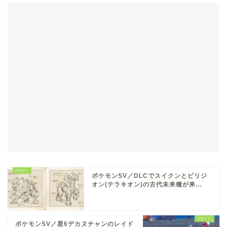
ポケモンSV／DLCでスイクンとビリジ
オン(テラキオン)の古代未来種が来...
ポケモンSV／星6デカヌチャンのレイド