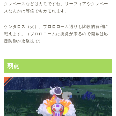
クレベースなどはカモですね。リーフィアやクレベー
スなんかは等倍でもカモれます。
ケンタロス（火）、ブロロローム辺りも比較的有利に
戦えます。（ブロロロームは挑発が来るので開幕は応
援防御か攻撃技で）
弱点