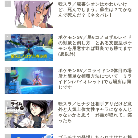
4
転スラ／秘書シオンはかわいいけ
ど、死んでしまう。蘇生は？てかな
んで死んだ？【ネタバレ】
5
ポケモンSV／星6コノヨザルレイド
の対策と倒し方 とある支援型ポケ
モンを用意すれば野良でも勝てます
(悪以外)
6
ポケモンSV／コライドン2体目の場
所と簡単な捕獲方法について ミラ
イドン(バイオレット)でも場所は同
じです
7
転スラ／ヒナタは相手アリだけど意
外と人気上位女性キャラになるんじ
ゃないかと思う 邪蟲が取れて、笑
ったら
8
プラチナで登場したシロナはなぜ根