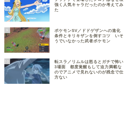
強く人気キャラだったのか考えてみ
た
9
ポケモンSV／ドドゲザンへの進化
条件とキリキザンを倒すコツ いそ
うでいなかった武者ポケモン
10
転スラ／リムルは怒るとガチで怖い
3場面 都度覚醒もして迫力満載な
のでアニメで見れないのが残念で仕
方ない