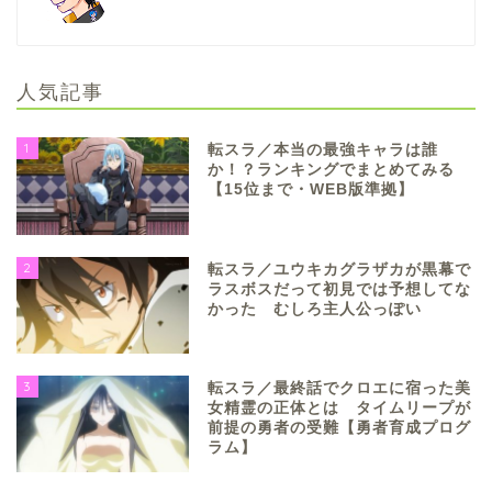
人気記事
1
転スラ／本当の最強キャラは誰
か！？ランキングでまとめてみる
【15位まで・WEB版準拠】
2
転スラ／ユウキカグラザカが黒幕で
ラスボスだって初見では予想してな
かった むしろ主人公っぽい
3
転スラ／最終話でクロエに宿った美
女精霊の正体とは タイムリープが
前提の勇者の受難【勇者育成プログ
ラム】