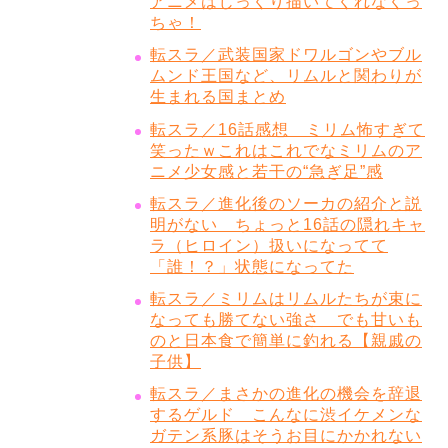
アニメはじっくり描いてくれなくっ
ちゃ！
転スラ／武装国家ドワルゴンやブル
ムンド王国など、リムルと関わりが
生まれる国まとめ
転スラ／16話感想 ミリム怖すぎて
笑ったｗこれはこれでなミリムのア
ニメ少女感と若干の“急ぎ足”感
転スラ／進化後のソーカの紹介と説
明がない ちょっと16話の隠れキャ
ラ（ヒロイン）扱いになってて
「誰！？」状態になってた
転スラ／ミリムはリムルたちが束に
なっても勝てない強さ でも甘いも
のと日本食で簡単に釣れる【親戚の
子供】
転スラ／まさかの進化の機会を辞退
するゲルド こんなに渋イケメンな
ガテン系豚はそうお目にかかれない