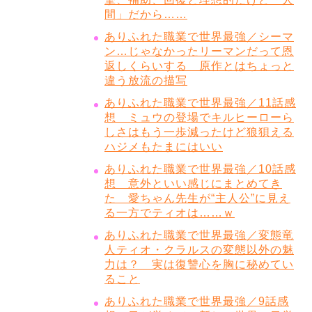
間」だから……
ありふれた職業で世界最強／シーマ
ン…じゃなかったリーマンだって恩
返しくらいする 原作とはちょっと
違う放流の描写
ありふれた職業で世界最強／11話感
想 ミュウの登場でキルヒーローら
しさはもう一歩減ったけど狼狽える
ハジメもたまにはいい
ありふれた職業で世界最強／10話感
想 意外といい感じにまとめてき
た 愛ちゃん先生が“主人公”に見え
る一方でティオは……ｗ
ありふれた職業で世界最強／変態竜
人ティオ・クラルスの変態以外の魅
力は？ 実は復讐心を胸に秘めてい
ること
ありふれた職業で世界最強／9話感