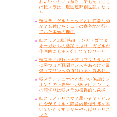
わいいかという命題 でもそういえ
ば転スラは「魔国連邦創世記」だっ
た
転スラ／ゲルミュッドとは何者なの
か？名付けをジュラの森各地で行っ
ていた本当の理由
転スラ／13話感想 ランガ・ゴブタ・
オーガたちの活躍っぷり！ガビルが
作画的にも主人公しててびびった
転スラ／隠れた天才ゴブタ！ランガ
に勝つほど戦闘センスもあるけど最
強ゴブリンへの道は山あり谷あり…
転スラ／シュナはかわいい(結論) シ
オンとの正妻争いがあるけどシュナ
の頬ずりは転スラの役得的な象徴
転スラ／カリスマ？愚か者？ガビル
はやがてリルム陣営内最強部隊を率
いていたりするからやっぱりカリス
マ？