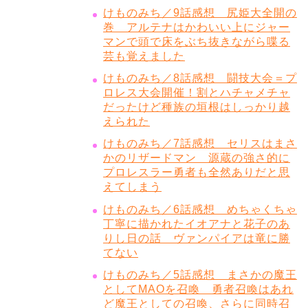
けものみち／9話感想 尻姫大全開の
巻 アルテナはかわいい上にジャー
マンで頭で床をぶち抜きながら喋る
芸も覚えました
けものみち／8話感想 闘技大会＝プ
ロレス大会開催！割とハチャメチャ
だったけど種族の垣根はしっかり越
えられた
けものみち／7話感想 セリスはまさ
かのリザードマン 源蔵の強さ的に
プロレスラー勇者も全然ありだと思
えてしまう
けものみち／6話感想 めちゃくちゃ
丁寧に描かれたイオアナと花子のあ
りし日の話 ヴァンパイアは竜に勝
てない
けものみち／5話感想 まさかの魔王
としてMAOを召喚 勇者召喚はあれ
ど魔王としての召喚、さらに同時召