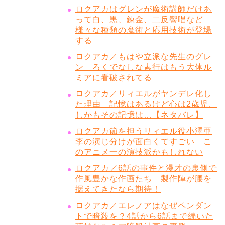
ロクアカはグレンが魔術講師だけあ
って白、黒、錬金、二反響唱など
様々な種類の魔術と応用技術が登場
する
ロクアカ／もはや立派な先生のグレ
ン ろくでなしな素行はもう大体ル
ミアに看破されてる
ロクアカ／リィエルがヤンデレ化し
た理由 記憶はあるけど心は2歳児、
しかもその記憶は…【ネタバレ】
ロクアカ節を担うリィエル役小澤亜
李の演じ分けが面白くてすごい こ
のアニメ一の演技派かもしれない
ロクアカ／6話の事件と漫才の裏側で
作風豊かな作画たち 製作陣が腰を
据えてきたなら期待！
ロクアカ／エレノアはなぜペンダン
トで暗殺を？4話から6話まで続いた