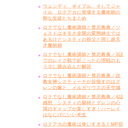
ウェンディ、ギイブル、そしてジャ
イル ロクアカに登場する魔術師の
卵な生徒たちまとめ
ロクでなし魔術講師と禁忌教典／ツ
ェストはキモさ全開の変態紳士では
あるけどシスティの祖父と同じ超天
才魔術師
ロクでなし魔術講師と禁忌教典／3話
でのレイク戦で起こった心理戦のも
う少し踏み込んだ解説
ロクでなし魔術講師と禁忌教典／説
教女神システィーナが目指すのはグ
レンの嫁と、メルガリウスの天空城
ロクでなし魔術講師と禁忌教典／4話
感想 システィの期待とグレンの心
境のギャップが楽しすぎ！ハーレイ
はなにげにいい先生
ロクアカの魔術は使いすぎるとMP切