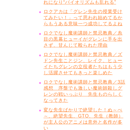
れになり“バイオリズムも乱れる”
ロクアカは「グレン先生の授業受け
てみたい！」って思われ始めてるか
らもうある意味一つ成功してるよね
ロクでなし魔術講師と禁忌教典／糸
目の黒幕ヒューイがグレンに手を出
さず、甘んじて殴られた理由
ロクでなし魔術講師と禁忌教典／ズ
ドン先生ことジン、レイク、ヒュー
イたちグレンの立役者たちはもう少
し活躍させてもきっと楽しめた
ロクでなし魔術講師と禁忌教典／3話
感想 序盤でも激しい魔術師殺しグ
レンの戦いっぷり 先生ものらしく
なってきた
変な先生ばかりで絶望した！ぬ～べ
～、絶望先生、GTO、先生（教師）
が主人公のアニメは意外と名作が多
い