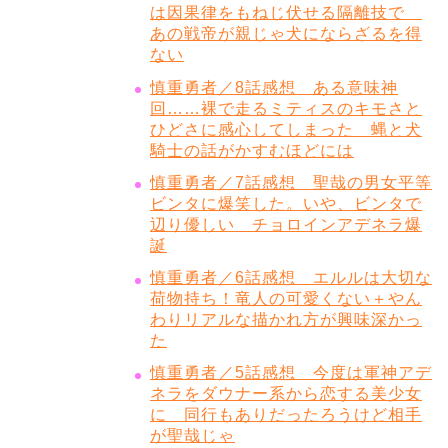
は因果律をもねじ伏せる隔離技で
あの戦帝が親じゃ犬にならざるを得
ない
慎重勇者／8話感想 ある意味神
回……裸で走るミティスのキモさと
ひどさに感心してしまった 蝿と犬
騎士の話がかすむほどには
慎重勇者／7話感想 聖哉の男女平等
ビンタに爆笑した。いや、ビンタで
辺り優しい チョロインアデネラ爆
誕
慎重勇者／6話感想 エルルは大切な
荷物持ち！竜人の可愛くない＋やん
わりリアルな描かれ方が興味深かっ
た
慎重勇者／5話感想 今度は軍神アデ
ネラをダウナー系から恋する美少女
に 同行もありだったろうけど相手
が聖哉じゃ