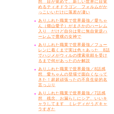
想 目が覚めて、新しい世界に目覚
めるティオドラゴン フォルムがか
っこいいだけに落差が凄い
ありふれた職業で世界最強／愛ちゃ
ん（畑山愛子）がまさかのハーレム
入り だけど自分は常に無自覚逆ハ
ーレムで豊穣の女神で
ありふれた職業で世界最強／フュー
レンに着くまで実は色々あった 8話
でハジメがウィルの捜索依頼を受け
るまで何があったのか解説
ありふれた職業で世界最強／8話感
想 愛ちゃんの登場で面白くなって
きた！超超頑張ったの不良生徒的名
言っぷり
ありふれた職業で世界最強／7話感
想 残念、お漏らしにシア、いいキ
ャラしてます ミレディがうざキャ
ラすぎた