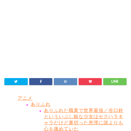
アニメ
ありふれ
ありふれた職業で世界最強／谷口鈴
といういぶし銀な少女はセクハラキ
ャラだけど裏切った恵理に誰よりも
心を痛めていた