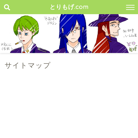
とりもげ.com
サイトマップ