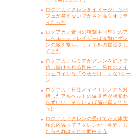
ロクアカ／グレンをイメージしたパ
フェが笑えないでかさと高クオリテ
ィだった
ロクアカ／帝国の狙撃手《星》のア
ルベルト＝フレイザーは冷徹にグレ
ンの敵を撃ち、リィエルの援護をし
てきた
ロクアカ／ルミアがグレンを好きで
信じ続けられる理由と、原作のメイ
ンヒロインな「今夜だけ…」な1シー
ン
ロクアカ／日笠メイドエレノアと対
峙したアルベルトの温度差が相変わ
らずいい そういえば脳が震えてた
っけ
ロクアカ／グレンの受けてた人体実
験の内容って？グレンが「覚醒」し
たらそれはそれで面白そう