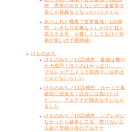
想 悪意の欠片もないのに金髪美少
女にも容赦なくなったハジメくん
ありふれた職業で世界最強／1話感
想 いきなり右腕なくしたけど銃と
高ステ入手 小難しくしてるけど作
画が良いので期待値↑
けものみち
けものみち／12話感想 最後は爽や
か大団円！泣くのはやっぱり……
プロレスアニメって筋肉マン以外ほ
とんどないらしい
けものみち／11話感想 カーミラ真
面目に頑張る！試合には負けたけ
ど…… アルテナが残念な子になり
ました
けものみち／10話感想 シグレがい
なかったら破産してる 懲りない三
人組と空回り役のアルテナ