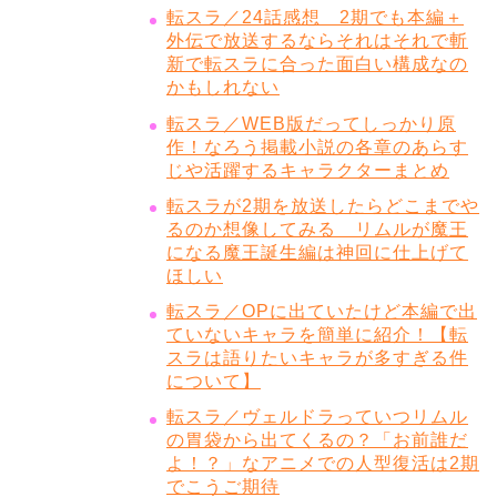
転スラ／24話感想 2期でも本編＋
外伝で放送するならそれはそれで斬
新で転スラに合った面白い構成なの
かもしれない
転スラ／WEB版だってしっかり原
作！なろう掲載小説の各章のあらす
じや活躍するキャラクターまとめ
転スラが2期を放送したらどこまでや
るのか想像してみる リムルが魔王
になる魔王誕生編は神回に仕上げて
ほしい
転スラ／OPに出ていたけど本編で出
ていないキャラを簡単に紹介！【転
スラは語りたいキャラが多すぎる件
について】
転スラ／ヴェルドラっていつリムル
の胃袋から出てくるの？「お前誰だ
よ！？」なアニメでの人型復活は2期
でこうご期待