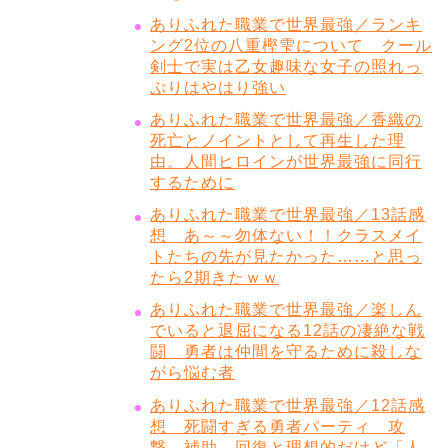
ありふれた職業で世界最強／ランキ
ング2位の八重樫雫について クール
剣士で実は乙女趣味な女子の照れっ
ぷりはやはり強い
ありふれた職業で世界最強／香織の
死亡とノイントとして再生した理
由。人間ヒロインが世界最強に同行
するために
ありふれた職業で世界最強／13話感
想 あ～～勿体ない！！クラスメイ
トたちの先が見たかった……と思っ
たら2期きたｗｗ
ありふれた職業で世界最強／楽しん
でいると退屈になる12話の凄絶な戦
闘 勇者は仲間を守るために殺しな
がら悩む者
ありふれた職業で世界最強／12話感
想 死闘すぎる勇者パーティ 攻
撃、補助、回復と理想的だけど「人