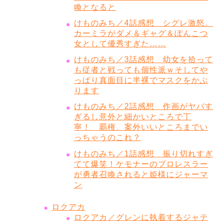
喚となると
けものみち／4話感想 シグレ激怒。
カーミラがダメ＆ギャグ＆ぽんこつ
女として優秀すぎた……
けものみち／3話感想 幼女を拾って
も従者と戦っても個性派ｗそしてや
っぱり真面目に半裸でマスクをかぶ
ります
けものみち／2話感想 作画がヤバす
ぎるし意外と細かいところで丁
寧！ 覇権、案外いいところまでい
っちゃうのこれ？
けものみち／1話感想 振り切れすぎ
てて爆笑！ケモナーのプロレスラー
が勇者召喚されると姫様にジャーマ
ン
ロクアカ
ロクアカ／グレンに執着するジャテ